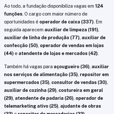
Ao todo, a fundação disponibiliza vagas em
124
funções
. O cargo com maior número de
oportunidades é
operador de caixa (337)
. Em
seguida aparecem
auxiliar de limpeza (191)
,
auxiliar de linha de produção (77)
,
auxiliar de
confecção (50)
,
operador de vendas em lojas
(44)
e
atendente de lojas e mercados (42)
.
Também há vagas para
açougueiro (36)
,
auxiliar
nos serviços de alimentação (35)
,
repositor em
supermercados (35)
,
consultor de vendas (30)
,
auxiliar de cozinha (29)
,
costureira em geral
(29)
,
atendente de padaria (26)
,
operador de
telemarketing ativo (25)
,
ajudante de obras
(23)
e
repositor de mercadorias (23)
.