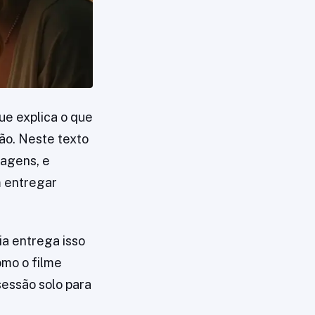
ue explica o que
são. Neste texto
nagens, e
m entregar
ia entrega isso
omo o filme
essão solo para