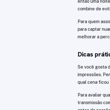
então uma noite
combine de evit
Para quem assis
para captar nua
melhorar a perc
Dicas práti
Se você gosta d
impressões. Pe
qual cena ficou 
Para avaliar qu
transmissão com