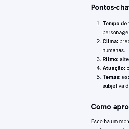
Pontos-cha
Tempo de 
personagen
Clima:
pred
humanas.
Ritmo:
alte
Atuação:
p
Temas:
esc
subjetiva 
Como aprov
Escolha um mome