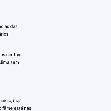
ncias das
ários
tos contam
 clima sem
início, mas
 filme está nas