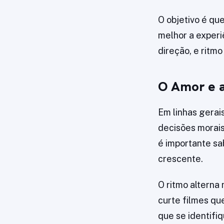
O objetivo é qu
melhor a experiê
direção, e ritmo
O Amor e a
Em linhas gerai
decisões morais
é importante sa
crescente.
O ritmo alterna
curte filmes qu
que se identifiq