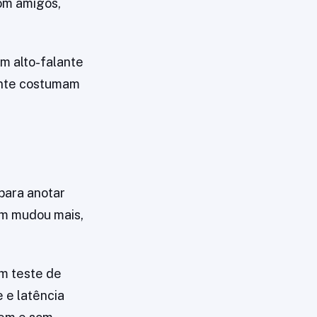
com amigos,
m alto-falante
ente costumam
para anotar
em mudou mais,
um teste de
 e latência