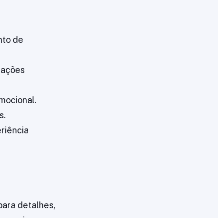
nto de
lações
mocional.
s.
riência
ara detalhes,