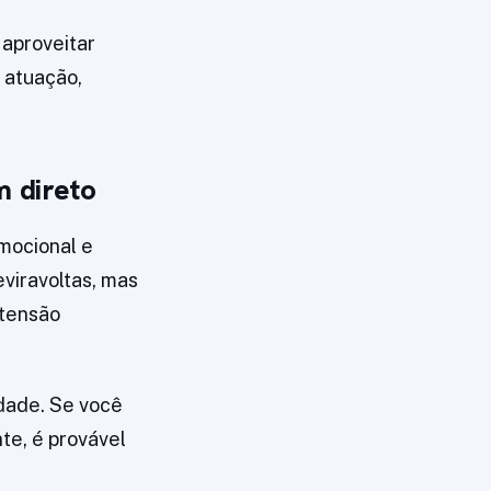
 aproveitar
: atuação,
m direto
mocional e
viravoltas, mas
 tensão
dade. Se você
te, é provável