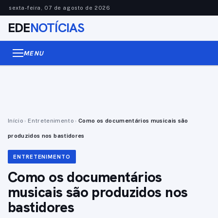
sexta-feira, 07 de agosto de 2026
EDE
NOTÍCIAS
MENU
Início
›
Entretenimento
›
Como os documentários musicais são
produzidos nos bastidores
ENTRETENIMENTO
Como os documentários
musicais são produzidos nos
bastidores