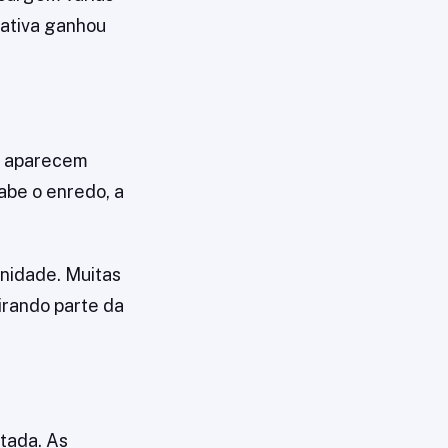
rativa ganhou
es aparecem
be o enredo, a
unidade. Muitas
irando parte da
tada. As