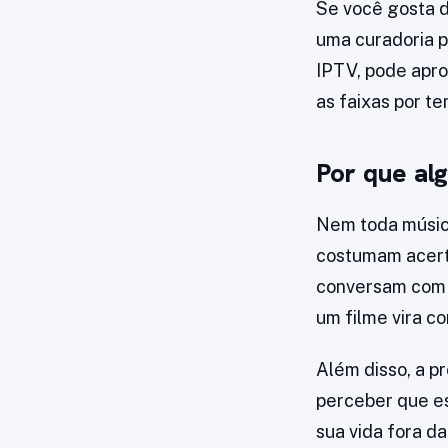
Se você gosta d
uma curadoria p
IPTV, pode apro
as faixas por te
Por que al
Nem toda música
costumam acerta
conversam com o
um filme vira co
Além disso, a p
perceber que es
sua vida fora da