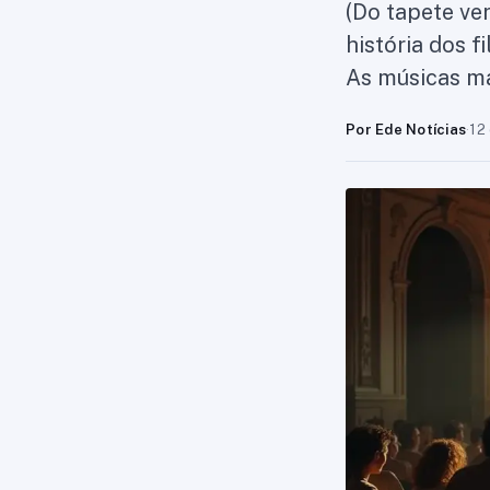
(Do tapete ve
história dos f
As músicas ma
Por Ede Notícias
·
12