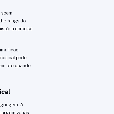
s soam
the Rings do
história como se
uma lição
 musical pode
bem até quando
ical
inguagem. A
 surgem várias