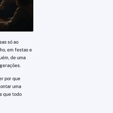
sas só ao
lho, em festas e
guém, de uma
 gerações.
er por que
montar uma
as que todo