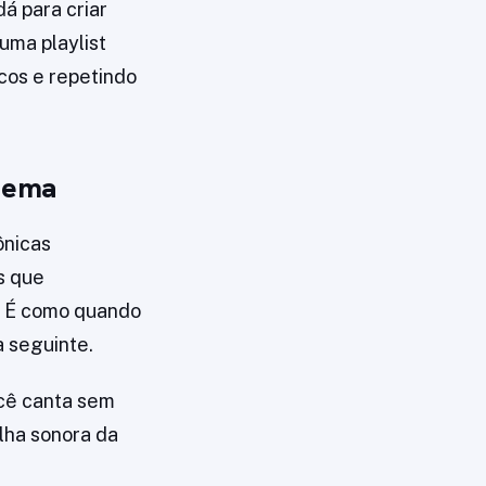
á para criar
uma playlist
cos e repetindo
inema
ônicas
s que
a. É como quando
a seguinte.
ocê canta sem
ilha sonora da