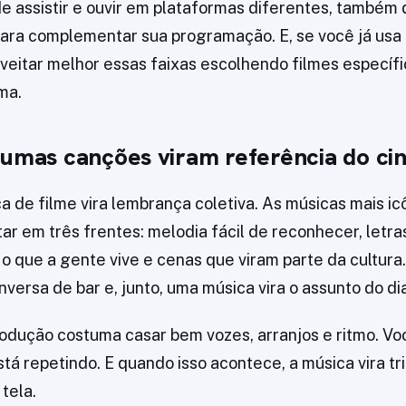
e assistir e ouvir em plataformas diferentes, também d
ara complementar sua programação. E, se você já usa 
veitar melhor essas faixas escolhendo filmes específi
ma.
gumas canções viram referência do c
 de filme vira lembrança coletiva. As músicas mais ic
r em três frentes: melodia fácil de reconhecer, letra
 que a gente vive e cenas que viram parte da cultur
nversa de bar e, junto, uma música vira o assunto do di
rodução costuma casar bem vozes, arranjos e ritmo. V
tá repetindo. E quando isso acontece, a música vira tr
 tela.