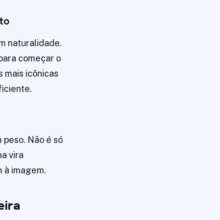
to
m naturalidade.
 para começar o
s mais icônicas
iciente.
 peso. Não é só
a vira
om à imagem.
eira