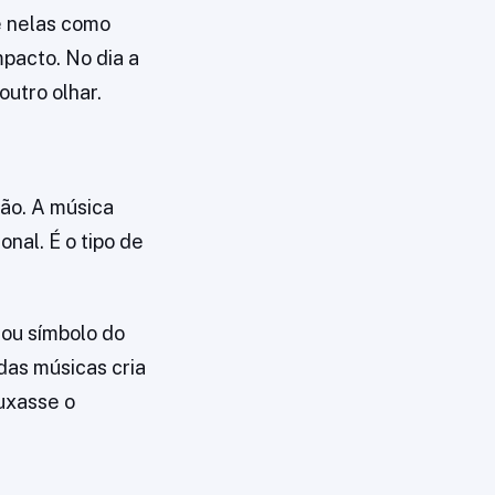
e nelas como
mpacto. No dia a
outro olhar.
ão. A música
nal. É o tipo de
rou símbolo do
das músicas cria
uxasse o