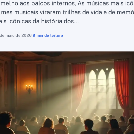
rmelho aos palcos internos, As músicas mais icô
ilmes musicais viraram trilhas de vida e de memór
is icônicas da história dos…
 de maio de 2026
·
9 min de leitura