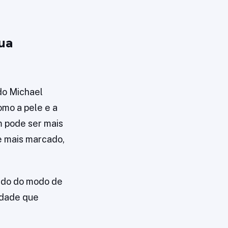
sua
do Michael
omo a pele e a
m pode ser mais
te mais marcado,
endo do modo de
idade que