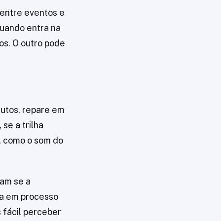
 entre eventos e
quando entra na
os. O outro pode
inutos, repare em
se a trilha
, como o som do
ram se a
ada em processo
s fácil perceber