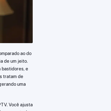
comparado ao do
a de um jeito.
bastidores, e
as tratam de
 gerando uma
PTV. Você ajusta