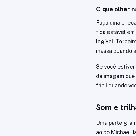
O que olhar n
Faça uma checa
fica estável em
legível. Terceir
massa quando a
Se você estiver
de imagem que c
fácil quando vo
Som e tril
Uma parte gran
ao do Michael J