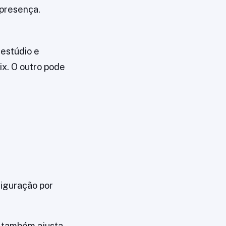
 presença.
 estúdio e
ix. O outro pode
figuração por
e também ajusta