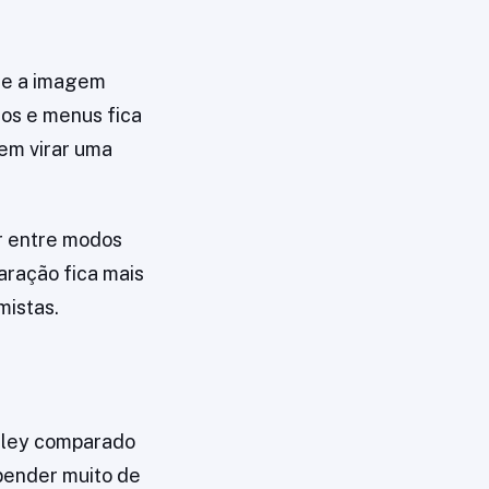
se a imagem
tos e menus fica
sem virar uma
ar entre modos
aração fica mais
mistas.
sley comparado
pender muito de