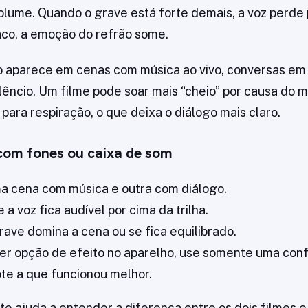
olume. Quando o grave está forte demais, a voz perde
co, a emoção do refrão some.
sso aparece em cenas com música ao vivo, conversas em
êncio. Um filme pode soar mais “cheio” por causa do m
para respiração, o que deixa o diálogo mais claro.
com fones ou caixa de som
a cena com música e outra com diálogo.
a voz fica audível por cima da trilha.
rave domina a cena ou se fica equilibrado.
ver opção de efeito no aparelho, use somente uma con
ote a que funcionou melhor.
ste ajuda a entender a diferença entre os dois filmes 