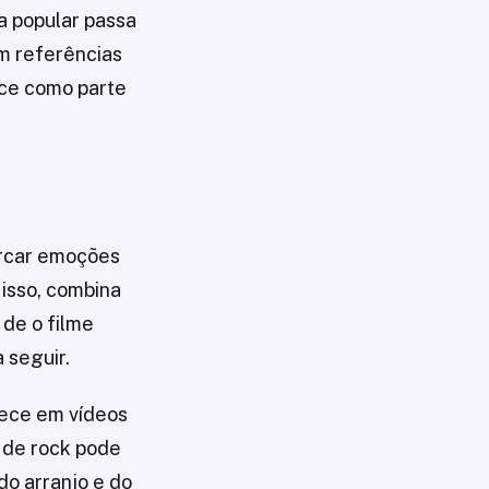
ra popular passa
em referências
ece como parte
arcar emoções
 isso, combina
de o filme
 seguir.
rece em vídeos
 de rock pode
o arranjo e do