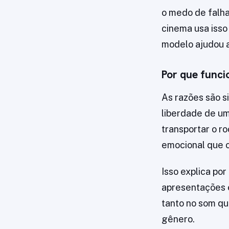
o medo de falha
cinema usa isso
modelo ajudou a
Por que func
As razões são s
liberdade de um
transportar o r
emocional que o
Isso explica por
apresentações e 
tanto no som qu
gênero.