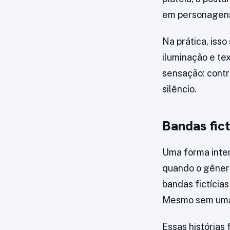
em personagens 
Na prática, isso
iluminação e te
sensação: contr
silêncio.
Bandas fict
Uma forma inter
quando o gênero 
bandas fictícia
Mesmo sem uma b
Essas histórias