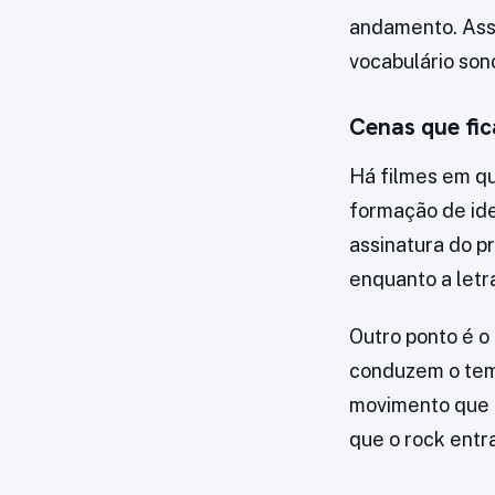
andamento. Assi
vocabulário son
Cenas que fi
Há filmes em qu
formação de id
assinatura do p
enquanto a letr
Outro ponto é o
conduzem o temp
movimento que 
que o rock entr