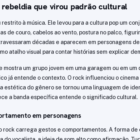
 rebeldia que virou padrão cultural
 restrito à música. Ele levou para a cultura pop um con
as de couro, cabelos ao vento, postura no palco, figuri
travessaram décadas e aparecem em personagens de f
mo atalho visual para contar histórias sem explicar de
e mostra um grupo jovem em uma garagem ou em um q
ico já entende o contexto. O rock influenciou o cinema 
 a estética do gênero se tornou uma linguagem de id
e a banda específica entende o significado cultural.
ortamento em personagens
 o rock carrega gestos e comportamentos. A forma de 
ra do vocalista, a ideia de som alto como afirmação. Tu