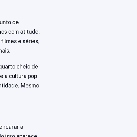
junto de
nos com atitude.
ilmes e séries,
mais.
uarto cheio de
e a cultura pop
entidade. Mesmo
encarar a
do isso aparece