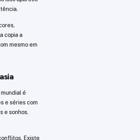
tência.
cores,
a copia a
r som mesmo em
asia
 mundial é
es e séries com
s e sonhos.
onflitos. Existe