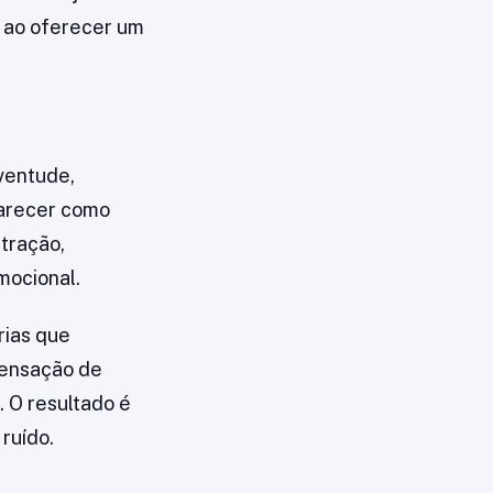
l ao oferecer um
ventude,
parecer como
tração,
mocional.
rias que
sensação de
 O resultado é
ruído.