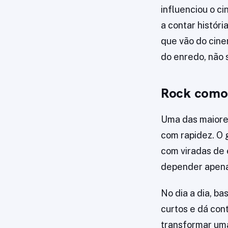
influenciou o c
a contar históri
que vão do cine
do enredo, não
Rock como 
Uma das maiore
com rapidez. O 
com viradas de 
depender apenas
No dia a dia, b
curtos e dá con
transformar uma