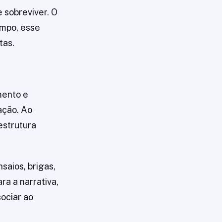
 sobreviver. O
empo, esse
tas.
mento e
ação. Ao
estrutura
saios, brigas,
ra a narrativa,
sociar ao