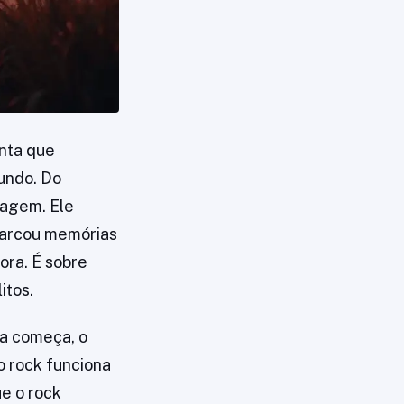
unta que
undo. Do
uagem. Ele
 marcou memórias
ora. É sobre
itos.
ra começa, o
o rock funciona
ue o rock