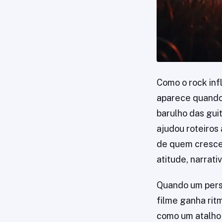
Como o rock inf
aparece quando
barulho das gui
ajudou roteiros
de quem cresceu 
atitude, narrat
Quando um perso
filme ganha rit
como um atalho 