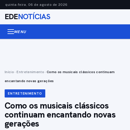
quinta-feira, 06 de agosto de 2026
EDE
NOTÍCIAS
MENU
Início
›
Entretenimento
›
Como os musicais clássicos continuam
encantando novas gerações
ENTRETENIMENTO
Como os musicais clássicos
continuam encantando novas
gerações