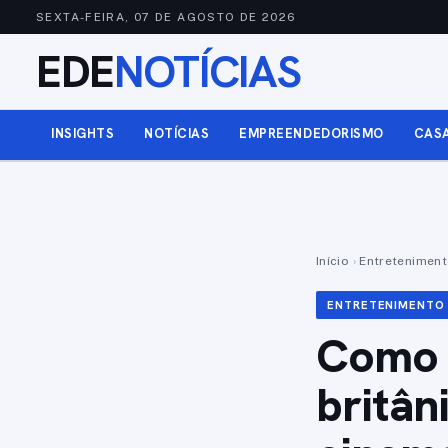
SEXTA-FEIRA, 07 DE AGOSTO DE 2026
EDE
NOTÍCIAS
INSIGHTS
NOTÍCIAS
EMPREENDEDORISMO
CAS
Início
›
Entretenimen
ENTRETENIMENTO
Como o
britân