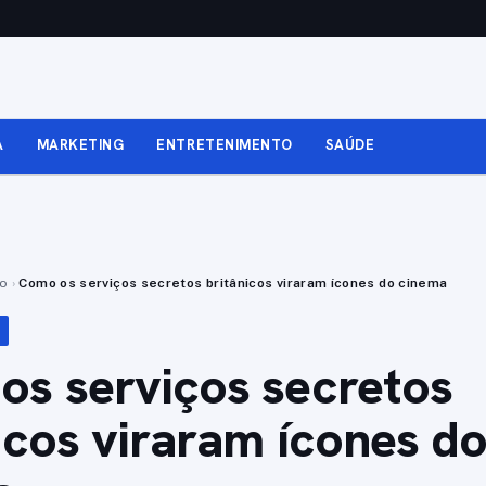
A
MARKETING
ENTRETENIMENTO
SAÚDE
to
›
Como os serviços secretos britânicos viraram ícones do cinema
s serviços secretos
icos viraram ícones d