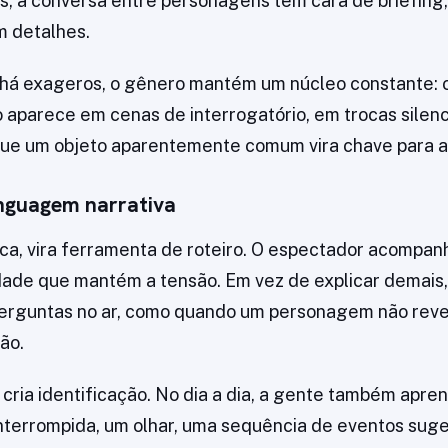
s, a conversa entre personagens tem cara de briefing
m detalhes.
á exageros, o gênero mantém um núcleo constante: o
o aparece em cenas de interrogatório, em trocas silen
e um objeto aparentemente comum vira chave para a
inguagem narrativa
ática, vira ferramenta de roteiro. O espectador acompa
idade que mantém a tensão. Em vez de explicar demais,
perguntas no ar, como quando um personagem não reve
ão.
cria identificação. No dia a dia, a gente também apren
terrompida, um olhar, uma sequência de eventos suge