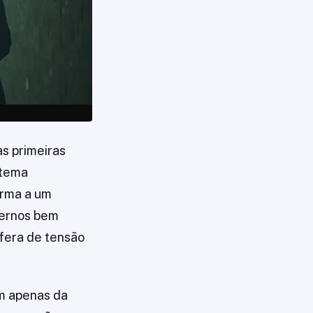
as primeiras
 tema
orma a um
 Ternos bem
fera de tensão
am apenas da