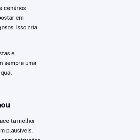
e cenários
postar em
sos. Isso cria
stas e
Tem sempre uma
 qual
nou
 aceita melhor
 plausíveis.