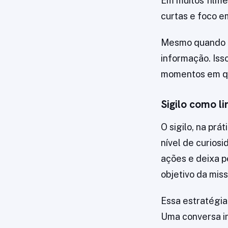
Em muitos filme
curtas e foco e
Mesmo quando h
informação. Iss
momentos em qu
Sigilo como l
O sigilo, na pr
nível de curios
ações e deixa 
objetivo da miss
Essa estratégia 
Uma conversa in