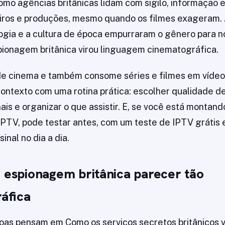
 como agências britânicas lidam com sigilo, informação
teiros e produções, mesmo quando os filmes exageram
ogia e a cultura de época empurraram o gênero para n
pionagem britânica virou linguagem cinematográfica.
e cinema e também consome séries e filmes em vídeo,
ontexto com uma rotina prática: escolher qualidade d
ais e organizar o que assistir. E, se você está montand
IPTV, pode testar antes, com um teste de IPTV grátis 
inal no dia a dia.
a espionagem britânica parecer tão
áfica
as pensam em Como os serviços secretos britânicos v