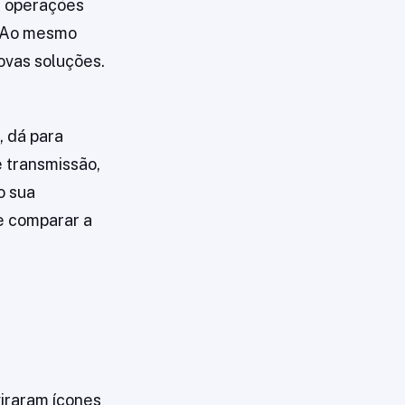
 e operações
. Ao mesmo
ovas soluções.
 dá para
e transmissão,
o sua
e comparar a
iraram ícones