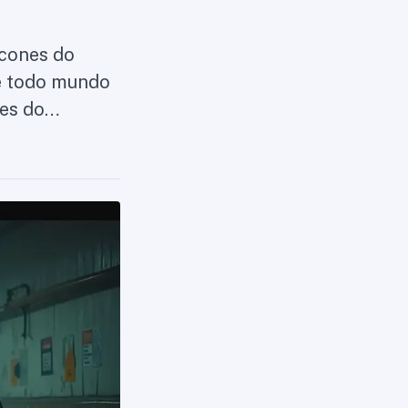
ícones do
ue todo mundo
nes do…