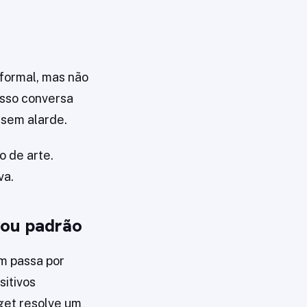
 formal, mas não
 Isso conversa
 sem alarde.
o de arte.
va.
irou padrão
m passa por
sitivos
get resolve um