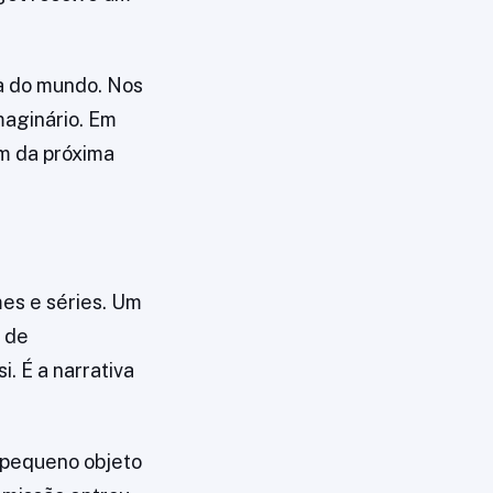
a do mundo. Nos
maginário. Em
m da próxima
es e séries. Um
s de
. É a narrativa
 pequeno objeto