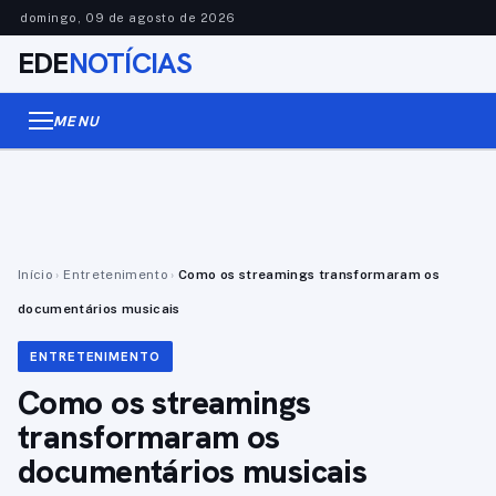
domingo, 09 de agosto de 2026
EDE
NOTÍCIAS
MENU
Início
›
Entretenimento
›
Como os streamings transformaram os
documentários musicais
ENTRETENIMENTO
Como os streamings
transformaram os
documentários musicais