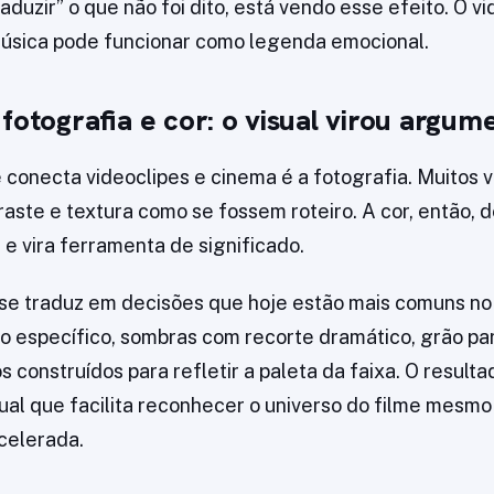
traduzir” o que não foi dito, está vendo esse efeito. O v
música pode funcionar como legenda emocional.
fotografia e cor: o visual virou argum
 conecta videoclipes e cinema é a fotografia. Muitos v
raste e textura como se fossem roteiro. A cor, então, 
 e vira ferramenta de significado.
o se traduz em decisões que hoje estão mais comuns no
 específico, sombras com recorte dramático, grão pa
 construídos para refletir a paleta da faixa. O result
sual que facilita reconhecer o universo do filme mesm
acelerada.