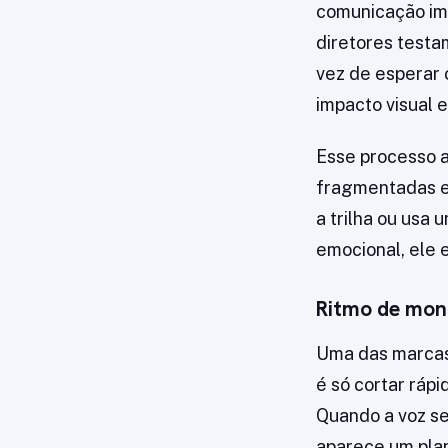
comunicação ime
diretores testa
vez de esperar 
impacto visual e
Esse processo a
fragmentadas e 
a trilha ou usa
emocional, ele 
Ritmo de mon
Uma das marcas 
é só cortar rápi
Quando a voz se
aparece um pla