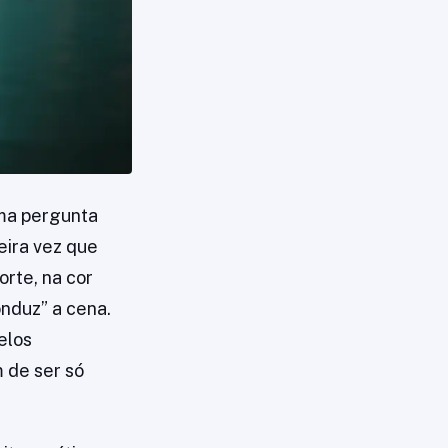
ma pergunta
eira vez que
orte, na cor
nduz” a cena.
elos
 de ser só