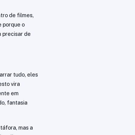
tro de filmes,
e porque o
 precisar de
rrar tudo, eles
sto vira
mente em
o, fantasia
táfora, mas a