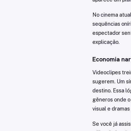
No cinema atual
sequências onír
espectador sent
explicação.
Economia nar
Videoclipes tre
sugerem. Um sím
destino. Essa l
gêneros onde o 
visual e dramas
Se você já assi