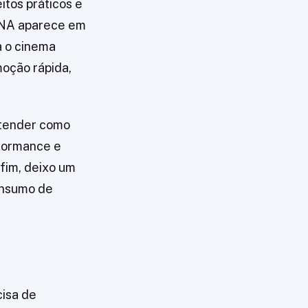
itos práticos e
 DNA aparece em
a o cinema
moção rápida,
ntender como
rformance e
 fim, deixo um
onsumo de
cisa de