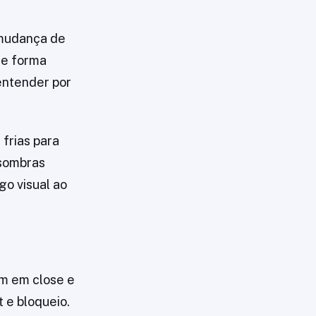
r mudança de
de forma
entender por
frias para
 sombras
go visual ao
m em close e
 e bloqueio.