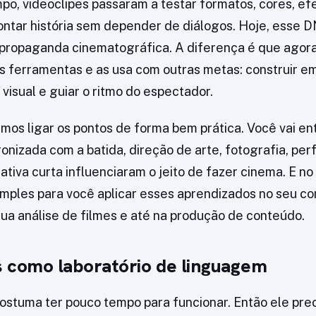
po, videoclipes passaram a testar formatos, cores, efe
ontar história sem depender de diálogos. Hoje, esse
e propaganda cinematográfica. A diferença é que agor
s ferramentas e as usa com outras metas: construir e
 visual e guiar o ritmo do espectador.
amos ligar os pontos de forma bem prática. Você vai e
nizada com a batida, direção de arte, fotografia, pe
ativa curta influenciaram o jeito de fazer cinema. E no
imples para você aplicar esses aprendizados no seu c
 sua análise de filmes e até na produção de conteúdo.
s como laboratório de linguagem
ostuma ter pouco tempo para funcionar. Então ele pre