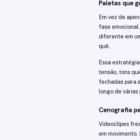
Paletas que g
Em vez de apena
fase emocional
diferente em u
quê.
Essa estratégia
tensão, tons qu
fechadas para a
longo de várias
Cenografia p
Videoclipes fr
em movimento. I