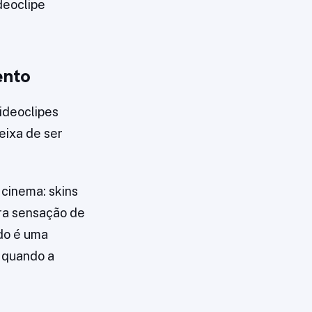
ideoclipe
ento
ideoclipes
deixa de ser
 cinema: skins
ra sensação de
ado é uma
o quando a