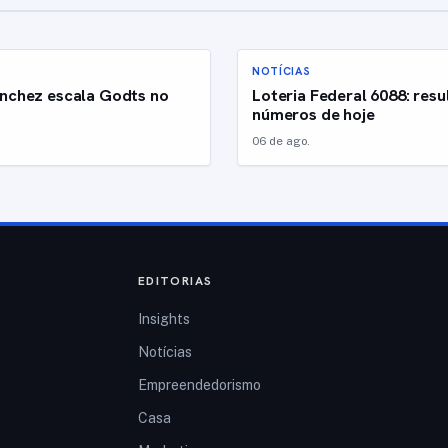
NOTÍCIAS
nchez escala Godts no
Loteria Federal 6088: resu
números de hoje
06 de ago.
EDITORIAS
Insights
Notícias
Empreendedorismo
Casa