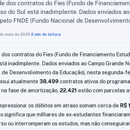
e dos contratos do Fies (Fundo de Financiament
so do Sul está inadimplente. Dados enviados a
pelo FNDE (Fundo Nacional de Desenvolvimen
 de maio de 2026
·
2 min de leitura
dos contratos do Fies (Fundo de Financiamento Estud
está inadimplente. Dados enviados ao Campo Grande 
 de Desenvolvimento da Educação), nesta segunda-fei
ossui atualmente
38.499
contratos ativos do programa
 na fase de amortização,
22.421
estão com parcelas a
impressiona: os débitos em atraso somam cerca de
R$ 
ro significa que milhares de ex-estudantes financiara
rso ou interromperam os estudos, mas não conseguira