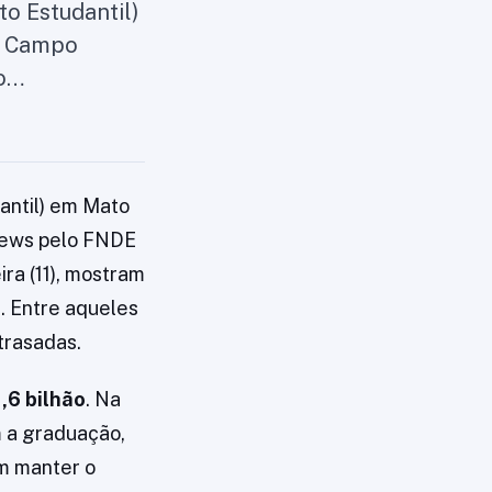
o Estudantil)
o Campo
to…
antil) em Mato
News pelo FNDE
ra (11), mostram
. Entre aqueles
trasadas.
1,6 bilhão
. Na
m a graduação,
m manter o