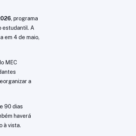
2026
, programa
 estudantil. A
da em 4 de maio,
 do MEC
udantes
reorganizar a
e 90 dias
ambém haverá
 à vista.