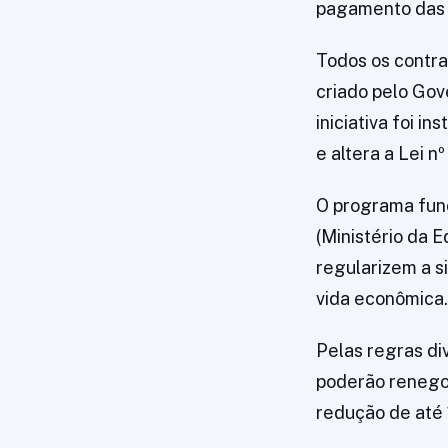
pagamento das 
Todos os contra
criado pelo Gov
iniciativa foi in
e altera a Lei n
O programa func
(Ministério da 
regularizem a si
vida econômica.
Pelas regras di
poderão renegoc
redução de até 