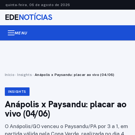
quinta-feira, 06 de agosto de 2026
EDE
NOTÍCIAS
MENU
Início
›
Insights
›
Anápolis x Paysandu: placar ao vivo (04/06)
INSIGHTS
Anápolis x Paysandu: placar ao
vivo (04/06)
O Anápolis/GO venceu o Paysandu/PA por 3 a 1, em
partida válida pela Copa Verde, realizada no dia 4