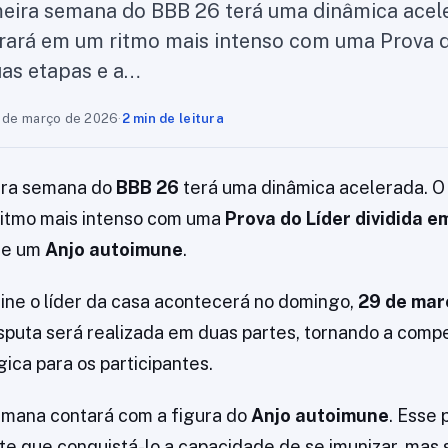
eira semana do BBB 26 terá uma dinâmica acel
ará em um ritmo mais intenso com uma Prova d
uas etapas e a…
 de março de 2026
·
2 min de leitura
ira semana do
BBB 26
terá uma dinâmica acelerada. 
ritmo mais intenso com uma
Prova do Líder dividida 
 de um
Anjo autoimune
.
ine o líder da casa acontecerá no domingo,
29 de mar
disputa será realizada em duas partes, tornando a comp
ica para os participantes.
emana contará com a figura do
Anjo autoimune
. Esse 
nte que conquistá-lo a capacidade de se imunizar, mas