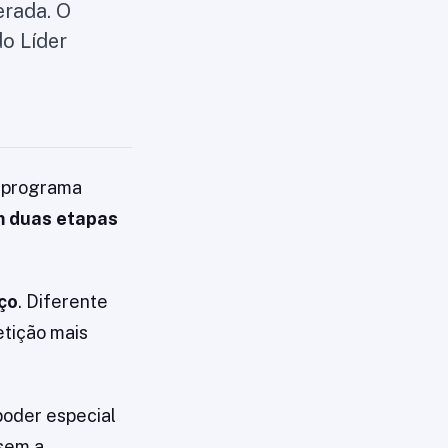
erada. O
o Líder
O programa
em duas etapas
ço
. Diferente
etição mais
poder especial
 sem a