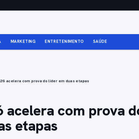
A
MARKETING
ENTRETENIMENTO
SAÚDE
26 acelera com prova do líder em duas etapas
 acelera com prova do
as etapas