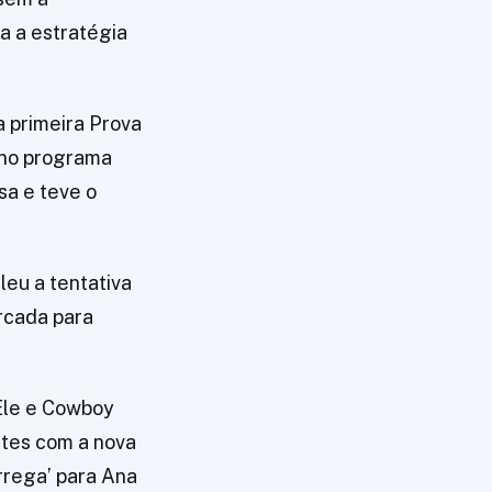
ra a estratégia
 primeira Prova
a no programa
sa e teve o
leu a tentativa
rcada para
 Ele e Cowboy
tes com a nova
rrega’ para Ana