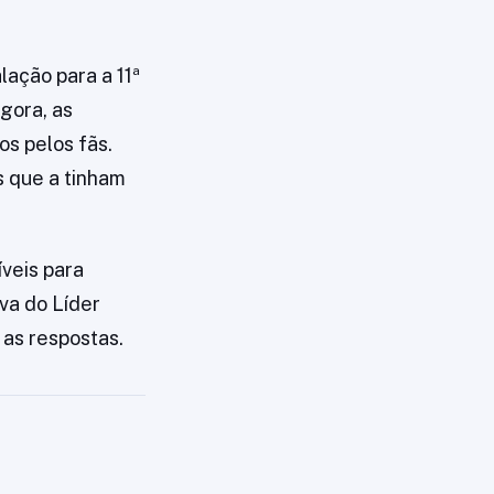
alação para a 11ª
gora, as
s pelos fãs.
s que a tinham
íveis para
va do Líder
 as respostas.