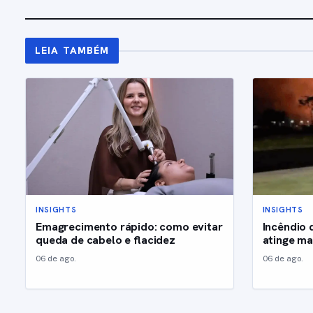
LEIA TAMBÉM
INSIGHTS
INSIGHTS
Emagrecimento rápido: como evitar
Incêndio 
queda de cabelo e flacidez
atinge m
06 de ago.
06 de ago.