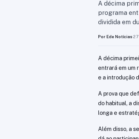
A décima prim
programa entr
dividida em d
Por Ede Notícias
·
27
A décima prime
entrará em um 
e a introdução
A prova que def
do habitual, a 
longa e estratég
Além disso, a s
dá ao participa