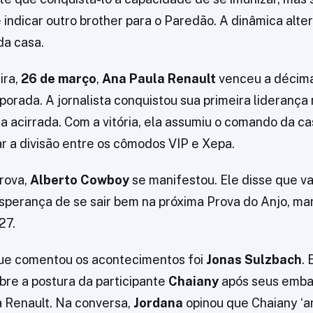
 indicar outro brother para o Paredão. A dinâmica alte
da casa.
ira,
26 de março
,
Ana Paula Renault
venceu a décima
porada. A jornalista conquistou sua primeira lideranç
a acirrada. Com a vitória, ela assumiu o comando da ca
ar a divisão entre os cômodos VIP e Xepa.
rova,
Alberto Cowboy
se manifestou. Ele disse que va
perança de se sair bem na próxima Prova do Anjo, ma
27.
que comentou os acontecimentos foi
Jonas Sulzbach
.
re a postura da participante
Chaiany
após seus emba
a Renault. Na conversa,
Jordana
opinou que Chaiany ‘a