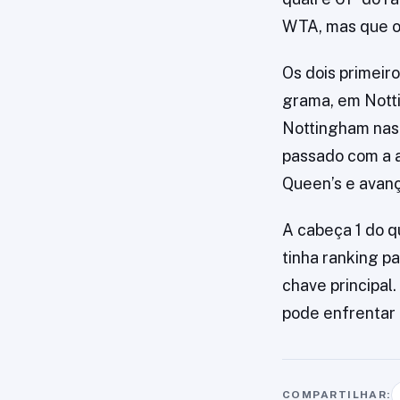
WTA, mas que oc
Os dois primeir
grama, em Nott
Nottingham nas
passado com a 
Queen’s e avan
A cabeça 1 do q
tinha ranking p
chave principal.
pode enfrentar
COMPARTILHAR: