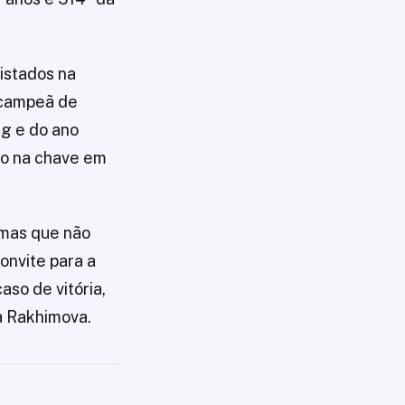
istados na
icampeã de
g e do ano
to na chave em
 mas que não
onvite para a
aso de vitória,
a Rakhimova.