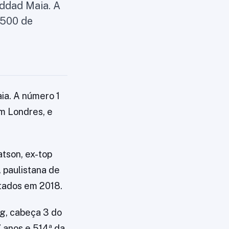
ddad Maia. A
 500 de
a. A número 1
em Londres, e
atson, ex-top
 paulistana de
utados em 2018.
ng, cabeça 3 do
7 anos e 514ª da