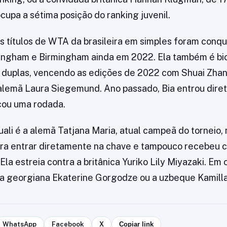
upa a sétima posição do ranking juvenil.
os títulos de WTA da brasileira em simples foram conqu
ingham e Birmingham ainda em 2022. Ela também é b
 duplas, vencendo as edições de 2022 com Shuai Zhan
alemã Laura Siegemund. Ano passado, Bia entrou dire
çou uma rodada.
uali é a alemã Tatjana Maria, atual campeã do torneio,
ara entrar diretamente na chave e tampouco recebeu c
 Ela estreia contra a britânica Yuriko Lily Miyazaki. Em c
 a georgiana Ekaterine Gorgodze ou a uzbeque Kamill
WhatsApp
Facebook
X
Copiar link