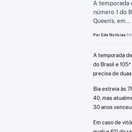
A temporada 
número 1 do B
Queen’s, em…
Por Ede Notícias
·
06
A temporada de
do Brasil e 105
precisa de duas 
Bia estreia às 7
40, mas atualme
30 anos venceu 
Em caso de vitó
quali e 61ª do 