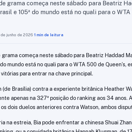
de grama começa neste sábado para Beatriz Ha
rasil e 105ª do mundo está no quali para o WTA
 de junho de 2026
·
1 min de leitura
 grama começa neste sábado para Beatriz Haddad Mai
ª do mundo está no quali para o WTA 500 de Queen’s, 
vitórias para entrar na chave principal.
h (de Brasília) contra a experiente britânica Heather W
nte apenas na 327ª posição do ranking aos 34 anos. A
os dois duelos anteriores contra Watson, ambos disp
ria na estreia, Bia pode enfrentar a chinesa Shuai Zha
ranking, ou a convidada britânica Hannah Klugman, de 1