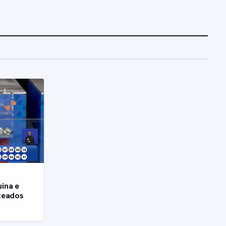
ina e
teados