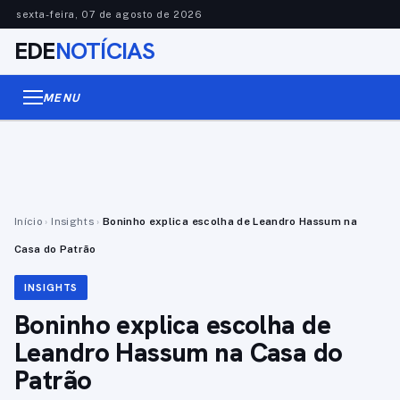
sexta-feira, 07 de agosto de 2026
EDE
NOTÍCIAS
MENU
Início
›
Insights
›
Boninho explica escolha de Leandro Hassum na
Casa do Patrão
INSIGHTS
Boninho explica escolha de
Leandro Hassum na Casa do
Patrão