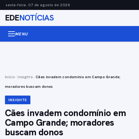
sexta-feira, 07 de agosto de 2026
EDE
NOTÍCIAS
MENU
Início
›
Insights
›
Cães invadem condomínio em Campo Grande;
moradores buscam donos
INSIGHTS
Cães invadem condomínio em
Campo Grande; moradores
buscam donos