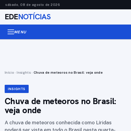
sábado, 08 de agosto de 2026
EDE
NOTÍCIAS
MENU
Início
›
Insights
›
Chuva de meteoros no Brasil: veja onde
INSIGHTS
Chuva de meteoros no Brasil:
veja onde
A chuva de meteoros conhecida como Líridas
poderá ser vista em todo o Brasil nesta quarta-