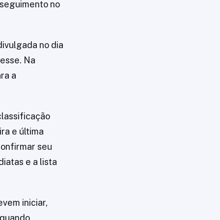
osseguimento no
divulgada no dia
resse. Na
ra a
classificação
ra e última
confirmar seu
iatas e a lista
vem iniciar,
, quando