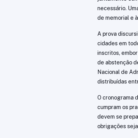
necessário. Uma
de memorial e à 
A prova discurs
cidades em todo 
inscritos, embo
de abstenção d
Nacional de Adm
distribuídas en
O cronograma d
cumpram os praz
devem se prepar
obrigações sej