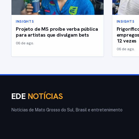
INSIGHTS
INSIGHTS
Projeto de MS proíbe verba pública
Frigorífi
para artistas que divulgam bets
empregos
12 vezes
06 de ago.
06 de ago.
EDE
NOTÍCIAS
Notícias de Mato Grosso do Sul, Brasil e entretenimento