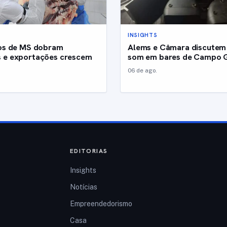
INSIGHTS
cos de MS dobram
Alems e Câmara discutem 
 e exportações crescem
som em bares de Campo 
06 de ago.
EDITORIAS
Insights
Notícias
Empreendedorismo
Casa