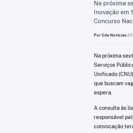
Na próxima sex
Inovação em S
Concurso Naci
Por Ede Notícias
·
20
Na próxima sext
Serviços Públic
Unificado (CNU)
que buscam vaga
espera.
A consulta às li
responsável pel
convocação terã