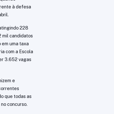
erente à defesa
bril.
atingindo 228
2 mil candidatos
o em uma taxa
ia com a Escola
her 3.652 vagas
nizem e
correntes
do que todas as
 no concurso.