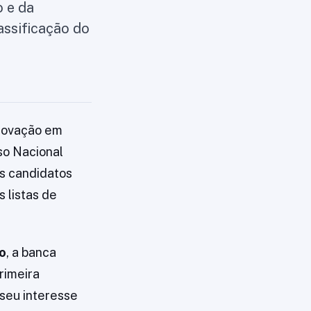
o e da
assificação do
Inovação em
so Nacional
os candidatos
 listas de
o
, a banca
rimeira
 seu interesse