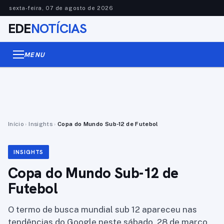
sexta-feira, 07 de agosto de 2026
EDE
NOTÍCIAS
MENU
Início
›
Insights
›
Copa do Mundo Sub-12 de Futebol
INSIGHTS
Copa do Mundo Sub-12 de
Futebol
O termo de busca mundial sub 12 apareceu nas
tendências do Google neste sábado, 28 de março