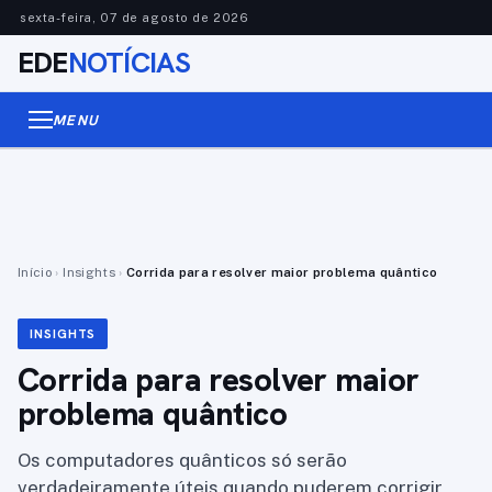
sexta-feira, 07 de agosto de 2026
EDE
NOTÍCIAS
MENU
Início
›
Insights
›
Corrida para resolver maior problema quântico
INSIGHTS
Corrida para resolver maior
problema quântico
Os computadores quânticos só serão
verdadeiramente úteis quando puderem corrigir