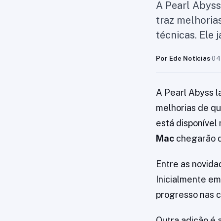
A Pearl Abyss
traz melhorias
técnicas. Ele 
Por Ede Notícias
·
04
A Pearl Abyss l
melhorias de qua
está disponível
Mac
chegarão d
Entre as novid
Inicialmente e
progresso nas 
Outra adição é 