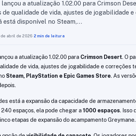
 lançou a atualização 1.02.00 para Crimson Dese
 de qualidade de vida, ajustes de jogabilidade e
já está disponível no Steam,…
 de abril de 2026
·
2 min de leitura
ançou a atualização 1.02.00 para
Crimson Desert
. O p
lidade de vida, ajustes de jogabilidade e correções té
 no
Steam, PlayStation e Epic Games Store
. As vers
epois.
ades está a expansão da capacidade de armazenamento
m 240 espaços, ela pode chegar a
1000 espaços
. Isso
cinco etapas de expansão do acampamento Greymane.
a opção de
visibilidade de capacete
. Os jogadores p