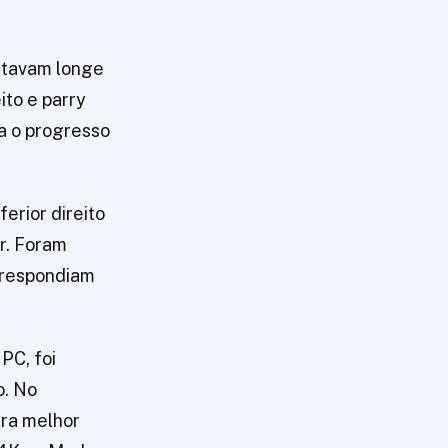
ortavam longe
ito e parry
a o progresso
erior direito
er. Foram
 respondiam
PC, foi
o. No
ara melhor