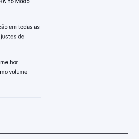
 4K no Modo
ação em todas as
ajustes de
 melhor
omo volume