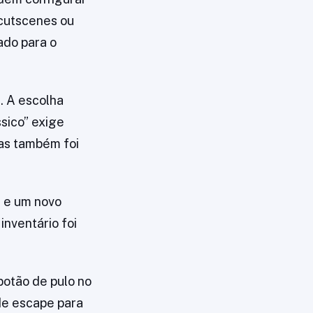
cutscenes ou
ado para o
. A escolha
sico” exige
as também foi
l e um novo
nventário foi
botão de pulo no
 de escape para