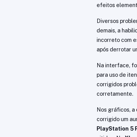
efeitos element
Diversos proble
demais, a habil
incorreto com e
após derrotar u
Na interface, f
para uso de iten
corrigidos pro
corretamente.
Nos gráficos, a
corrigido um a
PlayStation 5 