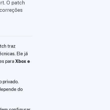
rt. O patch
 correções
atch traz
cnicas. Ele já
ões para
Xbox e
 privado.
 depende do
odem configurar