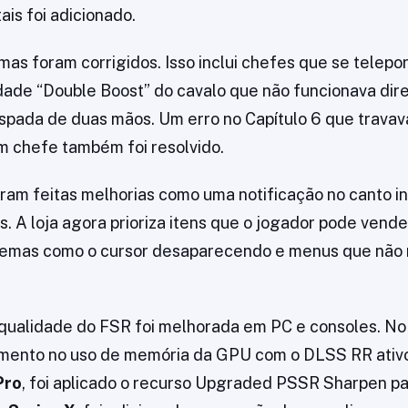
ais foi adicionado.
mas foram corrigidos. Isso inclui chefes que se telep
idade “Double Boost” do cavalo que não funcionava dire
spada de duas mãos. Um erro no Capítulo 6 que travav
m chefe também foi resolvido.
oram feitas melhorias como uma notificação no canto inf
s. A loja agora prioriza itens que o jogador pode vend
blemas como o cursor desaparecendo e menus que não
 qualidade do FSR foi melhorada em PC e consoles. No 
umento no uso de memória da GPU com o DLSS RR ativ
Pro
, foi aplicado o recurso Upgraded PSSR Sharpen p