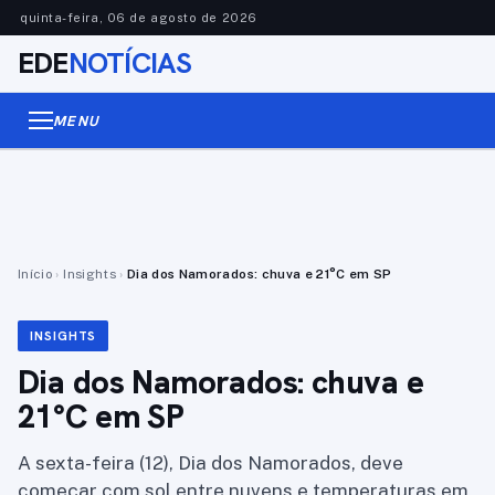
quinta-feira, 06 de agosto de 2026
EDE
NOTÍCIAS
MENU
Início
›
Insights
›
Dia dos Namorados: chuva e 21°C em SP
INSIGHTS
Dia dos Namorados: chuva e
21°C em SP
A sexta-feira (12), Dia dos Namorados, deve
começar com sol entre nuvens e temperaturas em