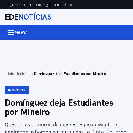
segunda-feira, 10 de agosto de 2026
EDE
NOTÍCIAS
MENU
Início
›
Insights
›
Domínguez deja Estudiantes por Mineiro
INSIGHTS
Domínguez deja Estudiantes
por Mineiro
Quando os rumores de sua saída pareciam ter se
acalmado, a bomba estourou em La Plata. Eduardo