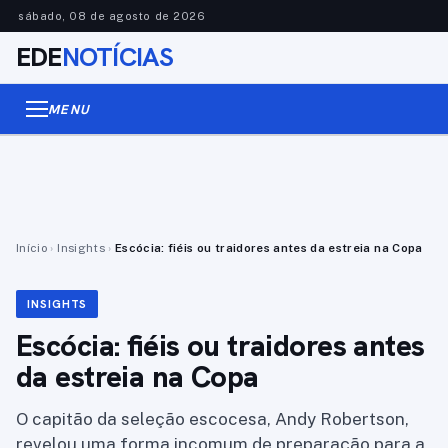
sábado, 08 de agosto de 2026
EDE
NOTÍCIAS
MENU
Início
›
Insights
›
Escócia: fiéis ou traidores antes da estreia na Copa
INSIGHTS
Escócia: fiéis ou traidores antes
da estreia na Copa
O capitão da seleção escocesa, Andy Robertson,
revelou uma forma incomum de preparação para a