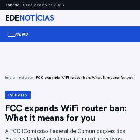
sábado, 08 de agosto de 2026
EDE
NOTÍCIAS
MENU
Início
›
Insights
›
FCC expands WiFi router ban: What it means for you
INSIGHTS
FCC expands WiFi router ban:
What it means for you
A FCC (Comissão Federal de Comunicações dos
Estados Unidos) ampliou a lista de dispositivos