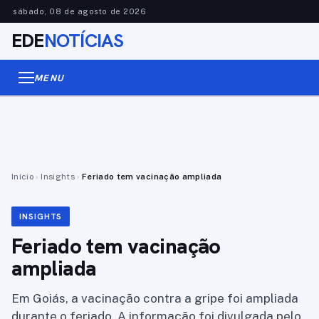
sábado, 08 de agosto de 2026
EDE
NOTÍCIAS
MENU
Início
›
Insights
›
Feriado tem vacinação ampliada
INSIGHTS
Feriado tem vacinação
ampliada
Em Goiás, a vacinação contra a gripe foi ampliada
durante o feriado. A informação foi divulgada pelo