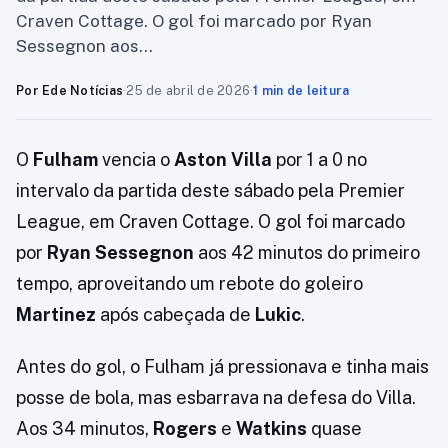
Craven Cottage. O gol foi marcado por Ryan
Sessegnon aos…
Por Ede Notícias
·
25 de abril de 2026
·
1 min de leitura
O
Fulham
vencia o
Aston Villa
por 1 a 0 no
intervalo da partida deste sábado pela Premier
League, em Craven Cottage. O gol foi marcado
por
Ryan Sessegnon
aos 42 minutos do primeiro
tempo, aproveitando um rebote do goleiro
Martinez
após cabeçada de
Lukic
.
Antes do gol, o Fulham já pressionava e tinha mais
posse de bola, mas esbarrava na defesa do Villa.
Aos 34 minutos,
Rogers
e
Watkins
quase