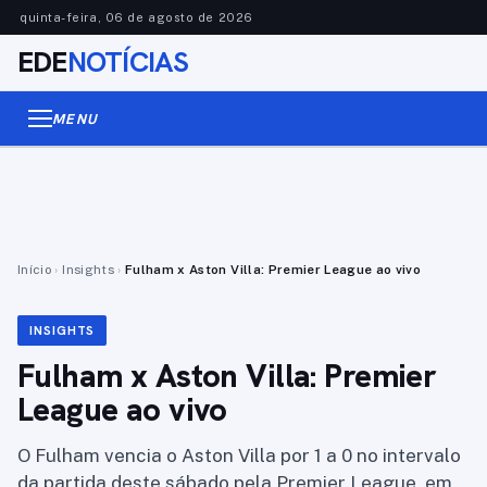
quinta-feira, 06 de agosto de 2026
EDE
NOTÍCIAS
MENU
Início
›
Insights
›
Fulham x Aston Villa: Premier League ao vivo
INSIGHTS
Fulham x Aston Villa: Premier
League ao vivo
O Fulham vencia o Aston Villa por 1 a 0 no intervalo
da partida deste sábado pela Premier League, em