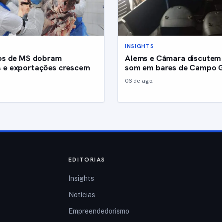
INSIGHTS
cos de MS dobram
Alems e Câmara discutem 
 e exportações crescem
som em bares de Campo 
06 de ago.
EDITORIAS
Insights
Notícias
Empreendedorismo