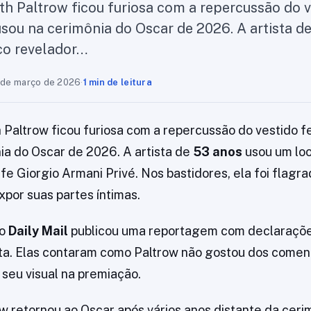
th Paltrow ficou furiosa com a repercussão do v
sou na cerimônia do Oscar de 2026. A artista d
co revelador…
 de março de 2026
·
1 min de leitura
 Paltrow ficou furiosa com a repercussão do vestido 
ia do Oscar de 2026. A artista de
53 anos
usou um lo
ife Giorgio Armani Privé. Nos bastidores, ela foi flag
xpor suas partes íntimas.
co
Daily Mail
publicou uma reportagem com declaraçõ
sta. Elas contaram como Paltrow não gostou dos comen
 seu visual na premiação.
 retornou ao Oscar após vários anos distante da cerim