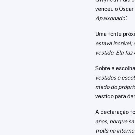
venceu o Oscar
Apaixonado’
.
Uma fonte próxim
estava incrível;
vestido. Ela faz
Sobre a escolha
vestidos e esco
medo do própri
vestido para da
A declaração fo
anos, porque sa
trolls na interne