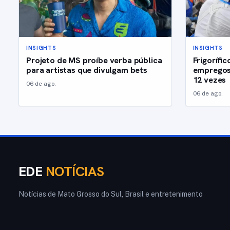
INSIGHTS
INSIGHTS
Projeto de MS proíbe verba pública
Frigorífi
para artistas que divulgam bets
empregos
12 vezes
06 de ago.
06 de ago.
EDE
NOTÍCIAS
Notícias de Mato Grosso do Sul, Brasil e entretenimento