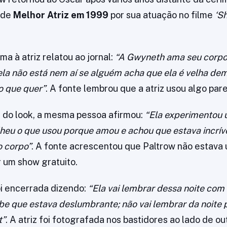
 de
Melhor Atriz em 1999
por sua atuação no filme
‘S
a à atriz relatou ao jornal:
“A Gwyneth ama seu corpo
 ela não está nem aí se alguém acha que ela é velha de
 o que quer”
. A fonte lembrou que a atriz usou algo pa
 do look, a mesma pessoa afirmou:
“Ela experimentou 
lheu o que usou porque amou e achou que estava incríve
o corpo”
. A fonte acrescentou que Paltrow não estava
r um show gratuito.
i encerrada dizendo:
“Ela vai lembrar dessa noite com 
be que estava deslumbrante; não vai lembrar da noite 
t”
. A atriz foi fotografada nos bastidores ao lado de ou