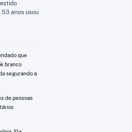
estido
e 53 anos usou
fendado que
ok branco
rada segurando a
es de pessoas
tários
ônia. Ela