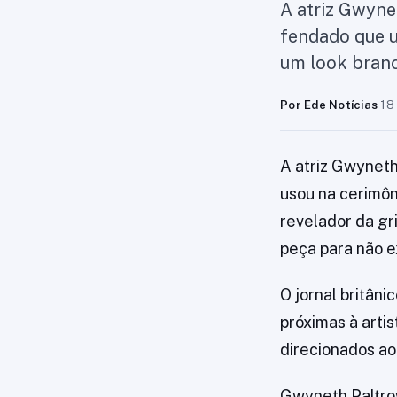
A atriz Gwyne
fendado que u
um look bran
Por Ede Notícias
·
18
A atriz Gwyneth
usou na cerimôn
revelador da gr
peça para não e
O jornal britâni
próximas à arti
direcionados ao
Gwyneth Paltrow