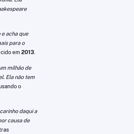
hakespeare
 e acha que
mais para o
recido em
2013
.
um milhão de
l. Ela não tem
 usando o
carinho daqui a
por causa de
tras