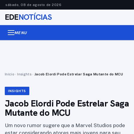
sábado, 08 de agosto de 2026
EDE
NOTÍCIAS
MENU
Início
›
Insights
›
Jacob Elordi Pode Estrelar Saga Mutante do MCU
INSIGHTS
Jacob Elordi Pode Estrelar Saga
Mutante do MCU
Um novo rumor sugere que a Marvel Studios pode
estar considerando atores mais jovens para seu