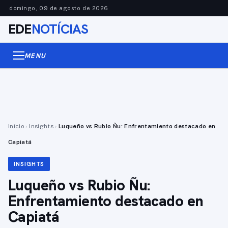
domingo, 09 de agosto de 2026
EDE
NOTÍCIAS
MENU
Início
›
Insights
›
Luqueño vs Rubio Ñu: Enfrentamiento destacado en
Capiatá
INSIGHTS
Luqueño vs Rubio Ñu:
Enfrentamiento destacado en
Capiatá