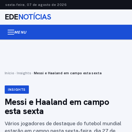
sexta-feira, 07 de agosto de 2026
EDE
NOTÍCIAS
MENU
Início
›
Insights
›
Messi e Haaland em campo esta sexta
INSIGHTS
Messi e Haaland em campo
esta sexta
Vários jogadores de destaque do futebol mundial
estarão em campo nesta sexta-feira, dia 27 de