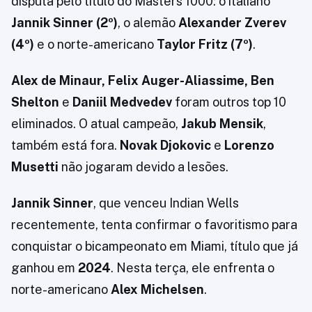
disputa pelo título do Masters 1000: o italiano
Jannik Sinner (2º)
, o alemão
Alexander Zverev
(4º)
e o norte-americano
Taylor Fritz (7º)
.
Alex de Minaur, Felix Auger-Aliassime, Ben
Shelton
e
Daniil Medvedev
foram outros top 10
eliminados. O atual campeão,
Jakub Mensik
,
também está fora.
Novak Djokovic
e
Lorenzo
Musetti
não jogaram devido a lesões.
Jannik Sinner
, que venceu Indian Wells
recentemente, tenta confirmar o favoritismo para
conquistar o bicampeonato em Miami, título que já
ganhou em
2024
. Nesta terça, ele enfrenta o
norte-americano
Alex Michelsen
.