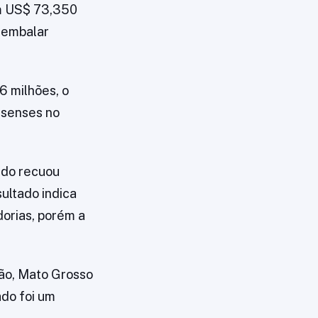
om US$ 73,350
e embalar
6 milhões, o
ssenses no
ado recuou
ultado indica
orias, porém a
ão, Mato Grosso
ado foi um