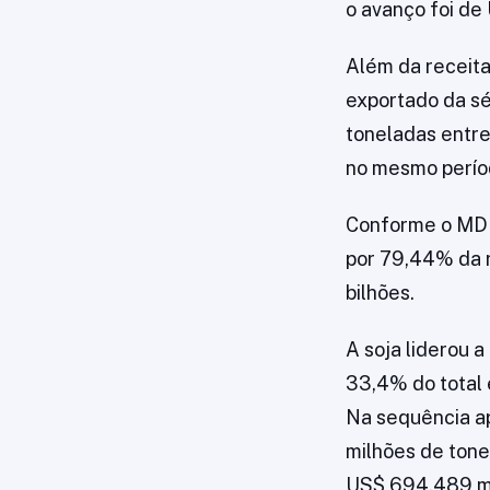
o avanço foi de
Além da receita
exportado da sé
toneladas entre
no mesmo perío
Conforme o MDIC
por 79,44% da r
bilhões.
A soja liderou 
33,4% do total
Na sequência ap
milhões de tone
US$ 694,489 mil