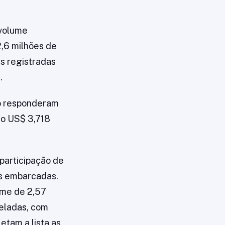
 volume
2,6 milhões de
as registradas
.
do responderam
do US$ 3,718
 participação de
as embarcadas.
ume de 2,57
geladas, com
etam a lista as