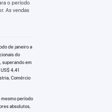
ara o período
or. As vendas
odo de janeiro a
cionais do
6, superando em
u US$ 4,41
stria, Comércio
o mesmo período
ores absolutos,