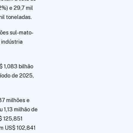
2%) e 29,7 mil
il toneladas.
ções sul-mato-
indústria
 1,083 bilhão
íodo de 2025,
87 milhões e
u 1,13 milhão de
$ 125,851
com US$ 102,841