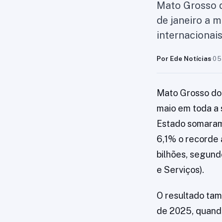
Mato Grosso d
de janeiro a m
internacionai
Por Ede Notícias
·
05
Mato Grosso do 
maio em toda a s
Estado somaram
6,1% o recorde 
bilhões, segund
e Serviços).
O resultado ta
de 2025, quando