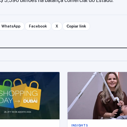
$ 3,596 bilhões na balança comercial do Estado.
WhatsApp
Facebook
X
Copiar link
INSIGHTS