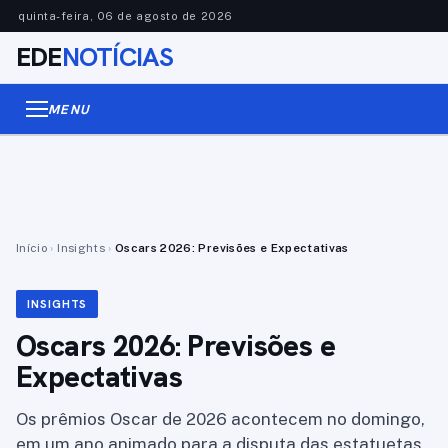
quinta-feira, 06 de agosto de 2026
EDE
NOTÍCIAS
MENU
Início
›
Insights
›
Oscars 2026: Previsões e Expectativas
INSIGHTS
Oscars 2026: Previsões e
Expectativas
Os prêmios Oscar de 2026 acontecem no domingo,
em um ano animado para a disputa das estatuetas,