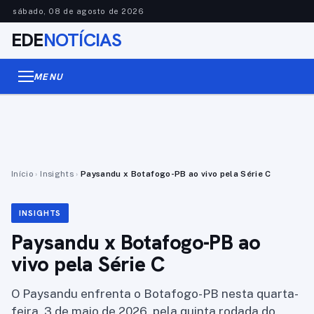
sábado, 08 de agosto de 2026
EDE
NOTÍCIAS
MENU
Início
›
Insights
›
Paysandu x Botafogo-PB ao vivo pela Série C
INSIGHTS
Paysandu x Botafogo-PB ao
vivo pela Série C
O Paysandu enfrenta o Botafogo-PB nesta quarta-
feira, 3 de maio de 2026, pela quinta rodada do