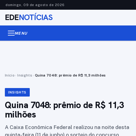
domingo, 09 de agosto de 2026
EDE
NOTÍCIAS
MENU
Início
›
Insights
›
Quina 7048: prêmio de R$ 11,3 milhões
INSIGHTS
Quina 7048: prêmio de R$ 11,3
milhões
A Caixa Econômica Federal realizou na noite desta
quinta-feira (11 de junho) o sorteio do concurso