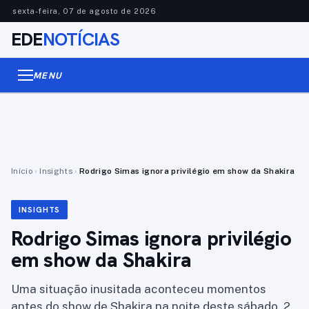
sexta-feira, 07 de agosto de 2026
EDE
NOTÍCIAS
MENU
Início
›
Insights
›
Rodrigo Simas ignora privilégio em show da Shakira
INSIGHTS
Rodrigo Simas ignora privilégio
em show da Shakira
Uma situação inusitada aconteceu momentos
antes do show de Shakira na noite deste sábado, 2,