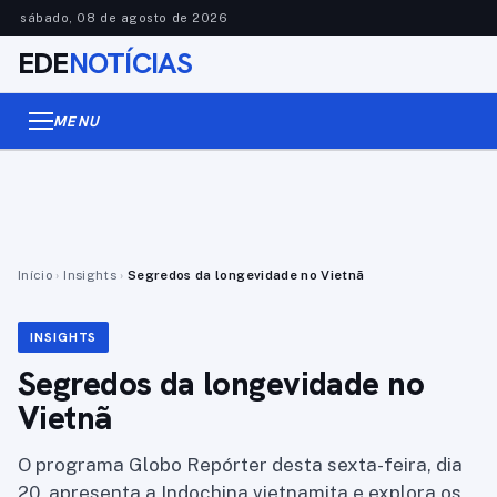
sábado, 08 de agosto de 2026
EDE
NOTÍCIAS
MENU
Início
›
Insights
›
Segredos da longevidade no Vietnã
INSIGHTS
Segredos da longevidade no
Vietnã
O programa Globo Repórter desta sexta-feira, dia
20, apresenta a Indochina vietnamita e explora os