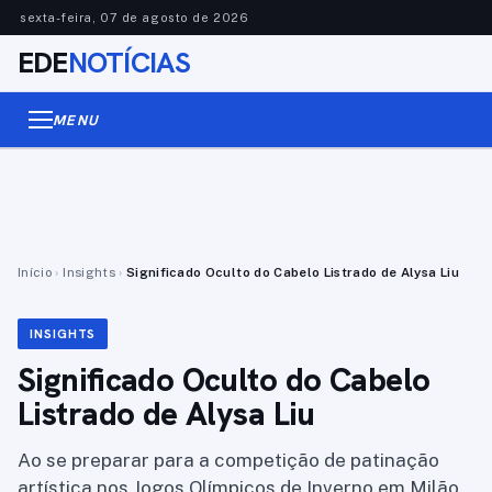
sexta-feira, 07 de agosto de 2026
EDE
NOTÍCIAS
MENU
Início
›
Insights
›
Significado Oculto do Cabelo Listrado de Alysa Liu
INSIGHTS
Significado Oculto do Cabelo
Listrado de Alysa Liu
Ao se preparar para a competição de patinação
artística nos Jogos Olímpicos de Inverno em Milão,