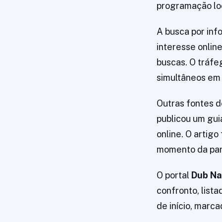
programação loc
A busca por inf
interesse onlin
buscas. O tráfe
simultâneos em 
Outras fontes d
publicou um gui
online. O artig
momento da par
O portal
Dub Na
confronto, list
de início, marca