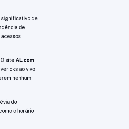
significativo de
ndência de
0 acessos
 O site
AL.com
vericks ao vivo
rderem nenhum
révia do
 como o horário