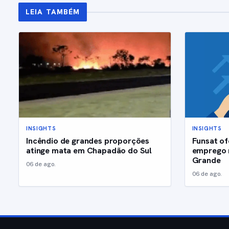
LEIA TAMBÉM
INSIGHTS
INSIGHTS
Incêndio de grandes proporções
Funsat of
atinge mata em Chapadão do Sul
emprego 
Grande
06 de ago.
06 de ago.