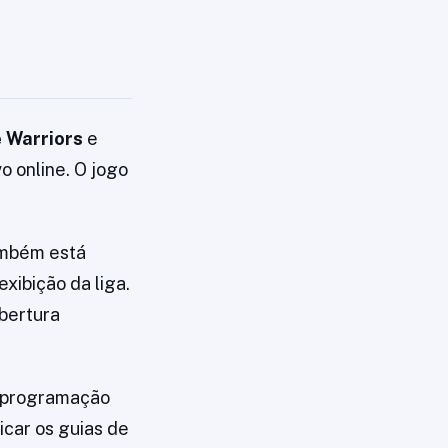
 Warriors
e
 online. O jogo
também está
xibição da liga.
bertura
a programação
icar os guias de