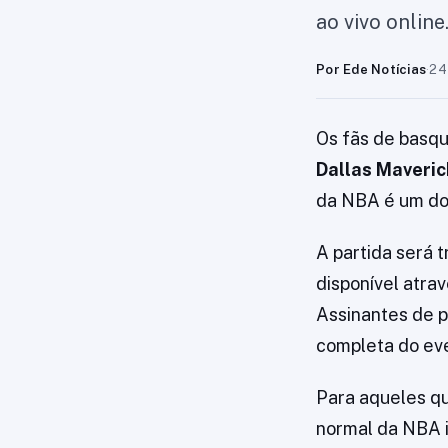
ao vivo onlin
Por Ede Notícias
·
24
Os fãs de basqu
Dallas Maveric
da NBA é um do
A partida será 
disponível atra
Assinantes de 
completa do ev
Para aqueles qu
normal da NBA i