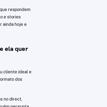
s que respondem
o e stories
r ainda hoje e
e ela quer
 cliente ideal e
formato dos
s no direct,
lguém pergunta