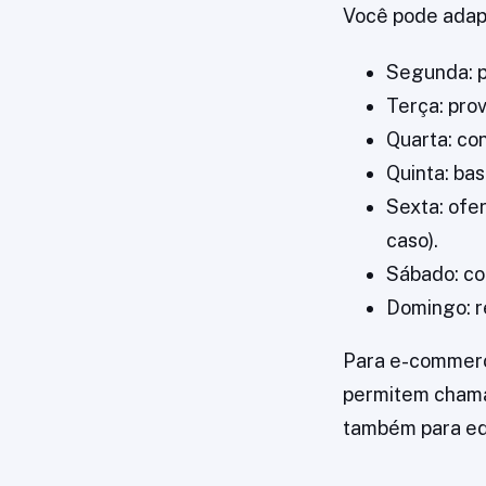
Você pode adap
Segunda: p
Terça: prov
Quarta: co
Quinta: bas
Sexta: ofer
caso).
Sábado: co
Domingo: r
Para e-commerce
permitem chamad
também para ed