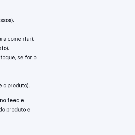
ssos).
ra comentar).
to).
toque, se for o
 o produto).
 no feed e
do produto e