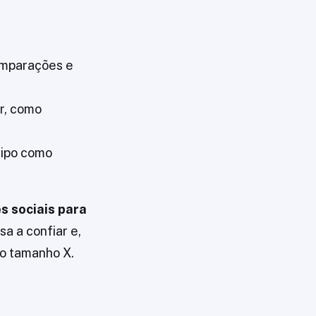
omparações e
r, como
tipo como
s sociais para
a a confiar e,
no tamanho X.