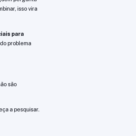
inar, isso vira
iais para
r do problema
não são
ça a pesquisar.