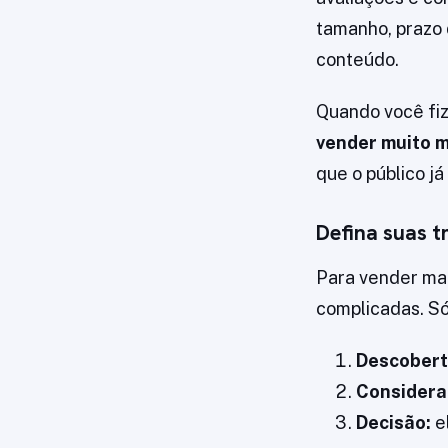
tamanho, prazo 
conteúdo.
Quando você fize
vender muito 
que o público j
Defina suas t
Para vender mai
complicadas. Só
Descobert
Considera
Decisão:
e