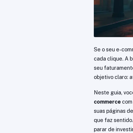
Se o seu e-comm
cada clique. A b
seu faturamento
objetivo claro: a
Neste guia, voc
commerce
com 
suas páginas de
que faz sentido
parar de investi