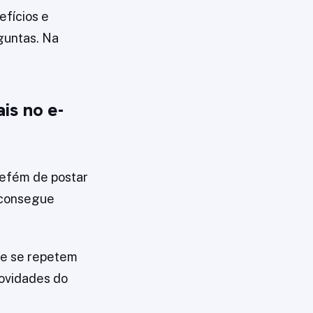
efícios e
guntas. Na
is no e-
refém de postar
 consegue
ue se repetem
novidades do