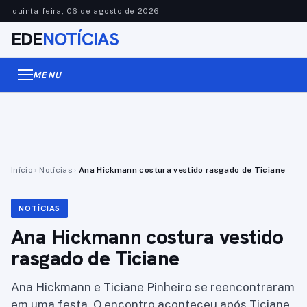
quinta-feira, 06 de agosto de 2026
EDE
NOTÍCIAS
MENU
Início
›
Notícias
›
Ana Hickmann costura vestido rasgado de Ticiane
NOTÍCIAS
Ana Hickmann costura vestido
rasgado de Ticiane
Ana Hickmann e Ticiane Pinheiro se reencontraram
em uma festa. O encontro aconteceu após Ticiane