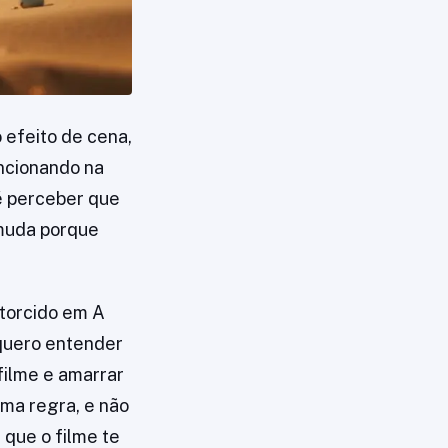
o efeito de cena,
uncionando na
 é perceber que
 muda porque
storcido em A
quero entender
filme e amarrar
ma regra, e não
m que o filme te