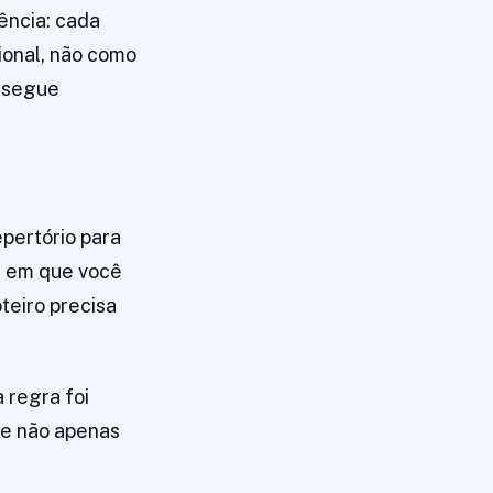
ência: cada
ional, não como
onsegue
epertório para
se em que você
teiro precisa
 regra foi
 e não apenas