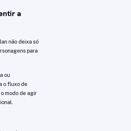
ntir a
lan não deixa só
ersonagens para
ra ou
 o fluxo de
 o modo de agir
ional.