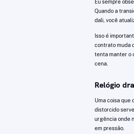
Eu sempre obse
Quando a transiç
dali, você atual
Isso é importan
contrato muda d
tenta manter o 
cena.
Relógio dr
Uma coisa que 
distorcido serv
urgência onde n
em pressão.