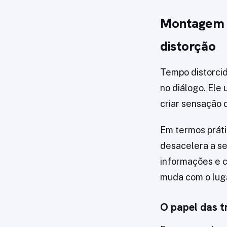
Montagem e
distorção
Tempo distorcid
no diálogo. El
criar sensação 
Em termos práti
desacelera a se
informações e c
muda com o luga
O papel das t