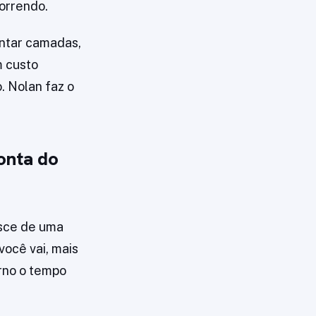
orrendo.
entar camadas,
 custo
. Nolan faz o
onta do
asce de uma
você vai, mais
erno o tempo