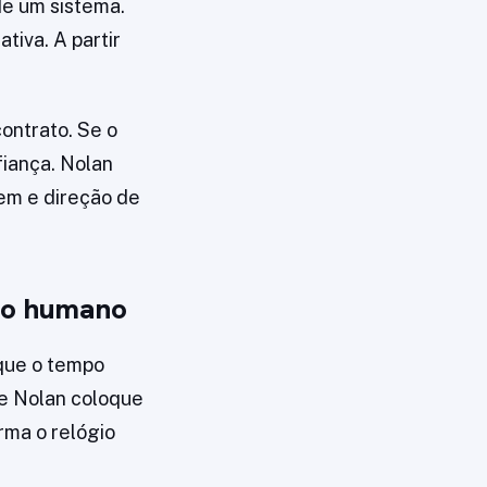
e um sistema.
tiva. A partir
contrato. Se o
fiança. Nolan
em e direção de
sto humano
que o tempo
ue Nolan coloque
rma o relógio