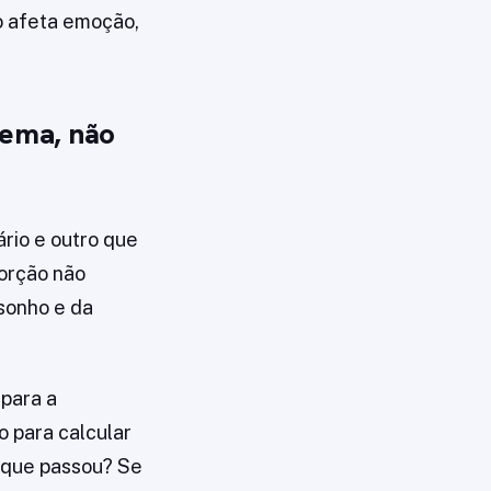
so afeta emoção,
tema, não
rio e outro que
orção não
sonho e da
 para a
 para calcular
 que passou? Se