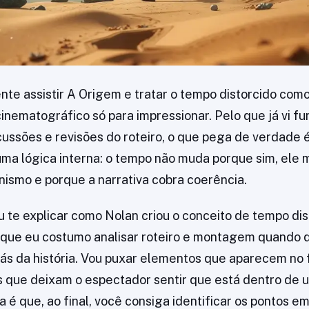
ente assistir A Origem e tratar o tempo distorcido com
cinematográfico só para impressionar. Pelo que já vi f
cussões e revisões do roteiro, o que pega de verdade
uma lógica interna: o tempo não muda porque sim, ele
ismo e porque a narrativa cobra coerência.
u te explicar como Nolan criou o conceito de tempo di
 que eu costumo analisar roteiro e montagem quando 
trás da história. Vou puxar elementos que aparecem no 
 que deixam o espectador sentir que está dentro de u
ia é que, ao final, você consiga identificar os pontos e