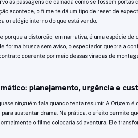
rvo as passagens de camada como se fossem portas d
ão acontece, o filme te dá um tipo de reset de expecta
iza o relógio interno do que está vendo.
te porque a distorção, em narrativa, é uma espécie de 
e forma brusca sem aviso, o espectador quebra a con
contrato coerente por meio dessas viradas de montag
amático: planejamento, urgência e cu
quase ninguém fala quando tenta resumir A Origem é 
e para sustentar drama. Na prática, o efeito permite q
ormalmente o filme colocaria só aventura. Ele transfo