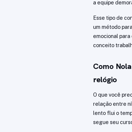
a equipe demora
Esse tipo de co
um método para
emocional para 
conceito trabal
Como Nolan
relógio
O que você pre
relação entre n
lento flui o te
segue seu curs