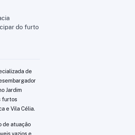
acia
cipar do furto
ecializada de
 desembargador
no Jardim
 furtos
a e Vila Célia.
ão de atuação
veis vazios e