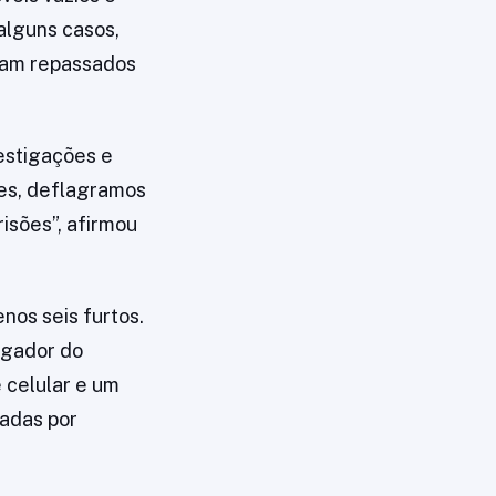
 alguns casos,
eram repassados
vestigações e
les, deflagramos
isões”, afirmou
nos seis furtos.
rgador do
e celular e um
tadas por