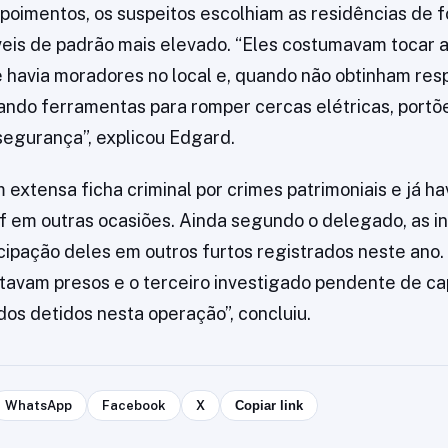
oimentos, os suspeitos escolhiam as residências de f
veis de padrão mais elevado. “Eles costumavam tocar 
se havia moradores no local e, quando não obtinham res
izando ferramentas para romper cercas elétricas, portõ
 segurança”, explicou Edgard.
 extensa ficha criminal por crimes patrimoniais e já ha
f em outras ocasiões. Ainda segundo o delegado, as i
cipação deles em outros furtos registrados neste ano.
stavam presos e o terceiro investigado pendente de ca
os detidos nesta operação”, concluiu.
WhatsApp
Facebook
X
Copiar link