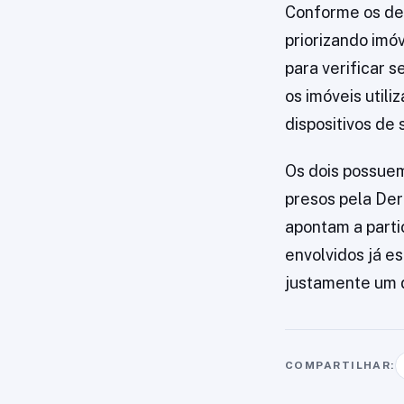
Conforme os dep
priorizando imó
para verificar 
os imóveis util
dispositivos de
Os dois possuem
presos pela Der
apontam a parti
envolvidos já e
justamente um d
COMPARTILHAR: