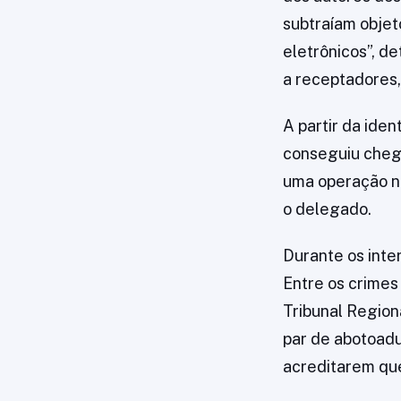
subtraíam objeto
eletrônicos”, d
a receptadores,
A partir da iden
conseguiu chega
uma operação na
o delegado.
Durante os inte
Entre os crimes
Tribunal Regiona
par de abotoadu
acreditarem que