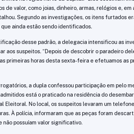
s de valor, como joias, dinheiro, armas, relógios e, em
etalhou. Segundo as investigações, os itens furtados 
 que ainda estão sendo identificados.
tificação desse padrão, a delegacia intensificou as in
r aos suspeitos. “Depois de descobrir o paradeiro de
s primeiras horas desta sexta-feira e efetuamos as pr
rrogatórios, a dupla confessou participação em pelo me
 admitidos está o praticado na residência do desemba
l Eleitoral. No local, os suspeitos levaram um telefon
ras. À polícia, informaram que as peças foram descar
 não possuíam valor significativo.