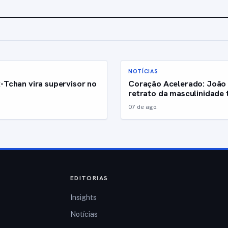
NOTÍCIAS
-Tchan vira supervisor no
Coração Acelerado: João 
retrato da masculinidade 
07 de ago.
EDITORIAS
Insights
Notícias