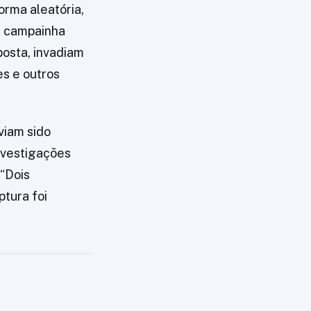
orma aleatória,
a campainha
posta, invadiam
es e outros
viam sido
nvestigações
 “Dois
ptura foi