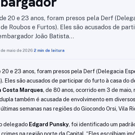
bargador
de 20 e 23 anos, foram presos pela Derf (Deleg
 de Roubos e Furtos). Eles são acusados de parti
sembargador João Batista…
 de maio de 2026
·
2 min de leitura
 20 e 23 anos, foram presos pela Derf (Delegacia Esp
). Eles são acusados de participar do furto à casa do
da Costa Marques
, de 80 anos, ocorrido em 3 de maio, 
 dupla também é acusada de envolvimento em diversos
últimas semanas nas regiões do Giocondo Orsi, Vila Ric
 o delegado
Edgard Punsky
, foi identificado um padr
 crimes na região norte da Capital. “Eles escolhiam imó