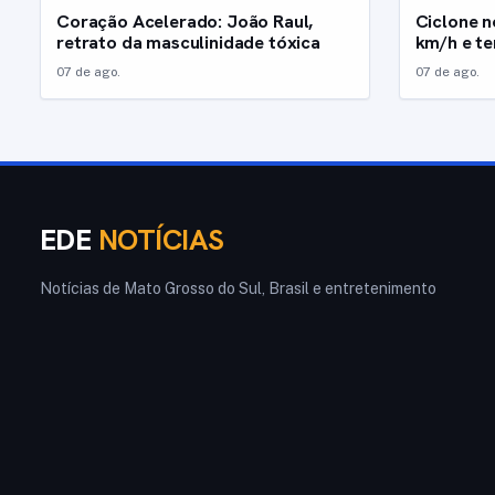
Coração Acelerado: João Raul,
Ciclone n
retrato da masculinidade tóxica
km/h e t
07 de ago.
07 de ago.
EDE
NOTÍCIAS
Notícias de Mato Grosso do Sul, Brasil e entretenimento