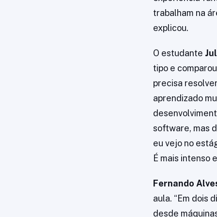
trabalham na áre
explicou.
O estudante
Ju
tipo e comparou
precisa resolve
aprendizado mui
desenvolviment
software, mas d
eu vejo no está
É mais intenso e
Fernando Alve
aula. “Em dois
desde máquinas 