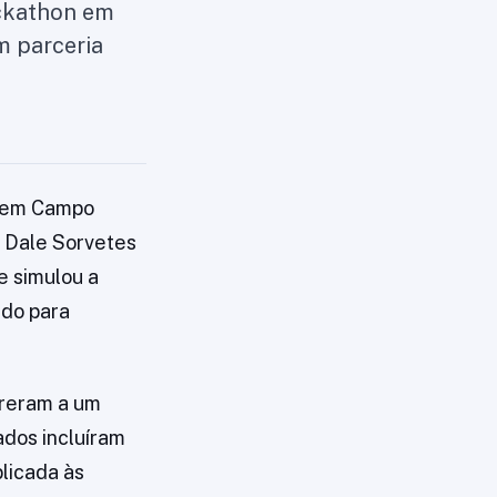
ackathon em
m parceria
n em Campo
a Dale Sorvetes
e simulou a
ado para
rreram a um
ados incluíram
plicada às