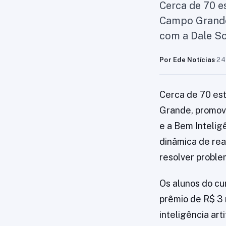
Cerca de 70 e
Campo Grande,
com a Dale So
Por Ede Notícias
·
24
Cerca de 70 es
Grande, promovi
e a Bem Intelig
dinâmica de rea
resolver problem
Os alunos do c
prêmio de R$ 3 
inteligência art