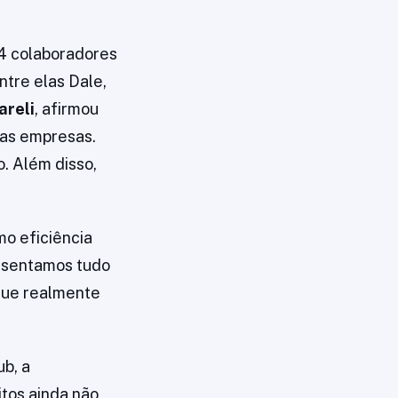
14 colaboradores
ntre elas Dale,
areli
, afirmou
das empresas.
. Além disso,
mo eficiência
resentamos tudo
que realmente
ub, a
itos ainda não