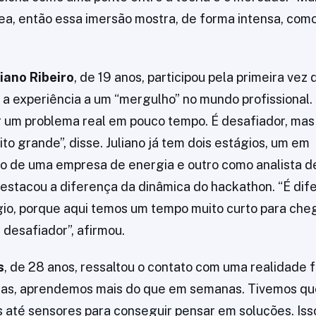
a, então essa imersão mostra, de forma intensa, como é
liano Ribeiro
, de 19 anos, participou pela primeira vez
 a experiência a um “mergulho” no mundo profissional.
r um problema real em pouco tempo. É desafiador, mas
to grande”, disse. Juliano já tem dois estágios, um em
o de uma empresa de energia e outro como analista d
estacou a diferença da dinâmica do hackathon. “É dif
gio, porque aqui temos um tempo muito curto para cheg
 desafiador”, afirmou.
s
, de 28 anos, ressaltou o contato com uma realidade f
 dias, aprendemos mais do que em semanas. Tivemos q
até sensores para conseguir pensar em soluções. Iss