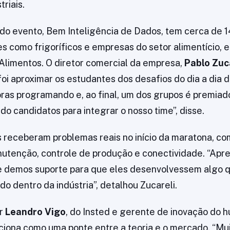
riais.
do evento, Bem Inteligência de Dados, tem cerca de 
s como frigoríficos e empresas do setor alimentício, e
Alimentos. O diretor comercial da empresa,
Pablo Zuc
foi aproximar os estudantes dos desafios do dia a dia 
ras programando e, ao final, um dos grupos é premiado
do candidatos para integrar o nosso time”, disse.
s receberam problemas reais no início da maratona, co
utenção, controle de produção e conectividade. “Ap
 e demos suporte para que eles desenvolvessem algo 
do dentro da indústria”, detalhou Zucareli.
or
Leandro Vigo
, do Insted e gerente de inovação do h
ciona como uma ponte entre a teoria e o mercado. “Mu