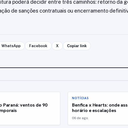
eitura poderá decidir entre três caminhos: retorno da 
cação de sanções contratuais ou encerramento definiti
WhatsApp
Facebook
X
Copiar link
NOTÍCIAS
o Paraná: ventos de 90
Benfica x Hearts: onde assi
emporais
horário e escalações
06 de ago.