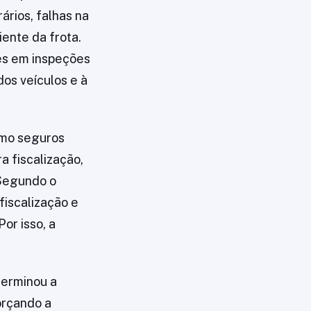
ários, falhas na
ente da frota.
es em inspeções
dos veículos e à
omo seguros
a fiscalização,
 Segundo o
fiscalização e
or isso, a
terminou a
orçando a