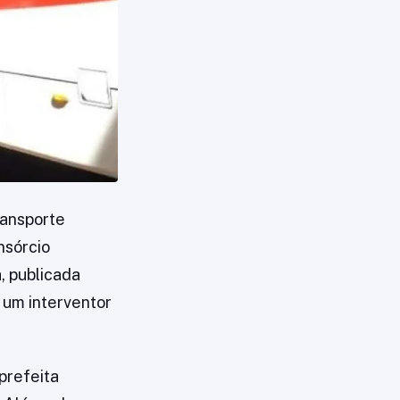
ransporte
nsórcio
, publicada
 um interventor
prefeita