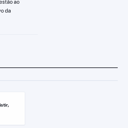
gestão ao
vo da
stir,