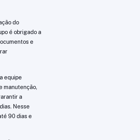
ração do
upo é obrigado a
 documentos e
rar
la equipe
de manutenção,
arantir a
 dias. Nesse
até 90 dias e