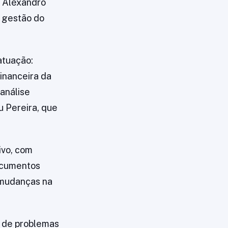
r Aléxandro
a gestão do
atuação:
inanceira da
análise
u Pereira, que
ivo, com
ocumentos
e mudanças na
o de problemas