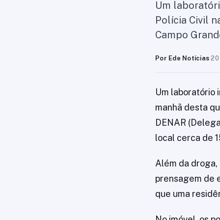
Um laboratóri
Polícia Civil 
Campo Grande
Por Ede Notícias
·
20
Um laboratório i
manhã desta qua
DENAR (Delegac
local cerca de 
Além da droga, 
prensagem de e
que uma residên
No imóvel, os p