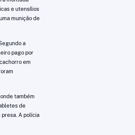
cas e utensílios
a uma munição de
 Segundo a
heiro pago por
m cachorro em
 foram
, onde também
abletes de
presa. A polícia