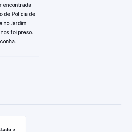
er encontrada
 de Polícia de
 no Jardim
os foi preso.
aconha.
ltado e