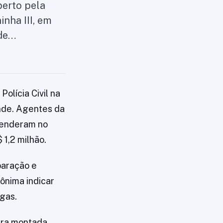
berto pela
inha III, em
 de…
olícia Civil na
ande. Agentes da
eenderam no
 1,2 milhão.
paração e
ônima indicar
gas.
tura montada