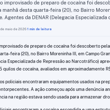
o improvisado de preparo de cocaína foi desco
na manhã desta quarta-feira (20), no Bairro Moren
. Agentes da DENAR (Delegacia Especializada
 de maio de 2026
·
1 min de leitura
mprovisado de preparo de cocaína foi descoberto pela P
rta-feira (20), no Bairro Moreninha III, em Campo Gr
ia Especializada de Repressão ao Narcotráfico) apr
15 quilos de cocaína, avaliados em aproximadamente R$
os policiais encontraram equipamentos usados na pre
ntorpecentes. A ação começou após uma denúncia an
cia na região estava sendo usada para armazenar dro
oliciais encontraram a cocaína escondida e uma estru