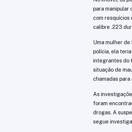
para manipular 
com resquícios 
calibre .223 du
Uma mulher de 2
polícia, ela ter
integrantes do t
situação de mau
chamadas para a
As investigaçõ
foram encontrad
drogas. A suspe
segue investiga