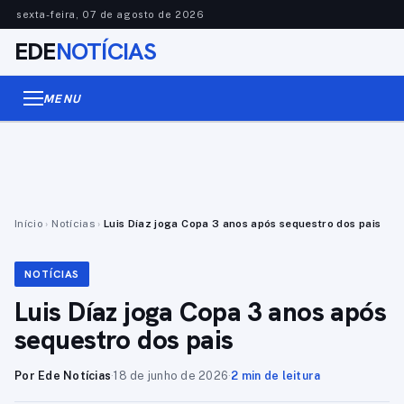
sexta-feira, 07 de agosto de 2026
EDE
NOTÍCIAS
MENU
Início
›
Notícias
›
Luis Díaz joga Copa 3 anos após sequestro dos pais
NOTÍCIAS
Luis Díaz joga Copa 3 anos após
sequestro dos pais
Por Ede Notícias
·
18 de junho de 2026
·
2 min de leitura