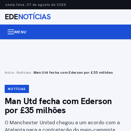
sexta-feira, 07 de agosto de 2026
EDE
NOTÍCIAS
MENU
Início
›
Notícias
›
Man Utd fecha com Ederson por £35 milhões
NOTÍCIAS
Man Utd fecha com Ederson
por £35 milhões
O Manchester United chegou a um acordo com a
Atalanta para a contratação do meio-campista