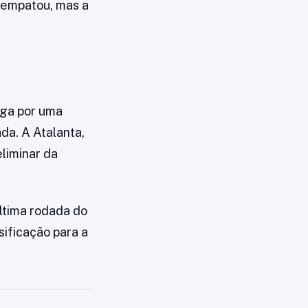
 empatou, mas a
iga por uma
da. A Atalanta,
eliminar da
última rodada do
ificação para a