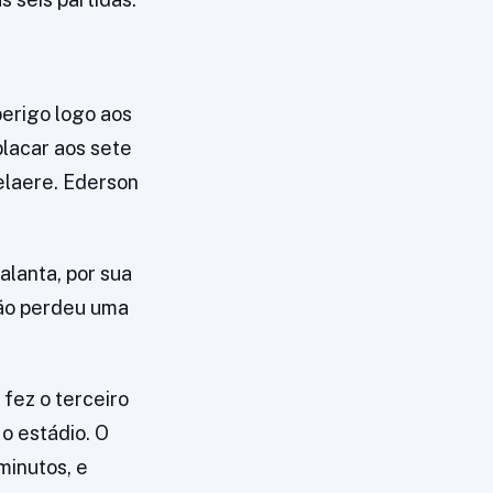
erigo logo aos
placar aos sete
laere. Ederson
alanta, por sua
eão perdeu uma
fez o terceiro
 o estádio. O
minutos, e