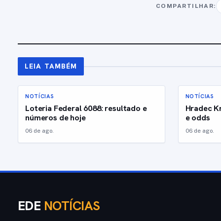
COMPARTILHAR:
LEIA TAMBÉM
NOTÍCIAS
NOTÍCIAS
Loteria Federal 6088: resultado e
Hradec Kr
números de hoje
e odds
06 de ago.
06 de ago.
EDE
NOTÍCIAS