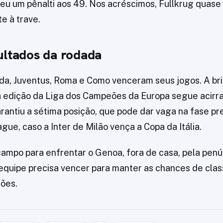
u um pênalti aos 49. Nos acréscimos, Fullkrug quase
e à trave.
ultados da rodada
a, Juventus, Roma e Como venceram seus jogos. A br
 edição da Liga dos Campeões da Europa segue acirra
arantiu a sétima posição, que pode dar vaga na fase pr
ue, caso a Inter de Milão vença a Copa da Itália.
 campo para enfrentar o Genoa, fora de casa, pela pen
quipe precisa vencer para manter as chances de class
ões.