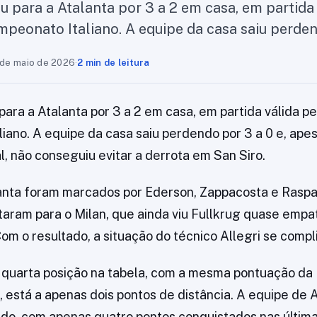
u para a Atalanta por 3 a 2 em casa, em partida 
mpeonato Italiano. A equipe da casa saiu perde
 de maio de 2026
·
2 min de leitura
para a Atalanta por 3 a 2 em casa, em partida válida pe
iano. A equipe da casa saiu perdendo por 3 a 0 e, ape
al, não conseguiu evitar a derrota em San Siro.
anta foram marcados por Ederson, Zappacosta e Raspad
ram para o Milan, que ainda viu Fullkrug quase empat
Com o resultado, a situação do técnico Allegri se compl
 quarta posição na tabela, com a mesma pontuação da
 está a apenas dois pontos de distância. A equipe de A
o, com apenas quatro pontos conquistados nas últimas