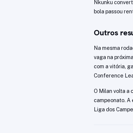
Nkunku converte
bola passou rent
Outros res
Na mesma rodad
vaga na próxima
com a vitória, g
Conference Leag
O Milan volta a
campeonato. A e
Liga dos Campe