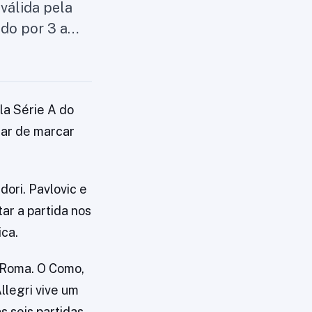
válida pela
ndo por 3 a…
la Série A do
sar de marcar
ori. Pavlovic e
ar a partida nos
ica.
 Roma. O Como,
llegri vive um
 seis partidas.